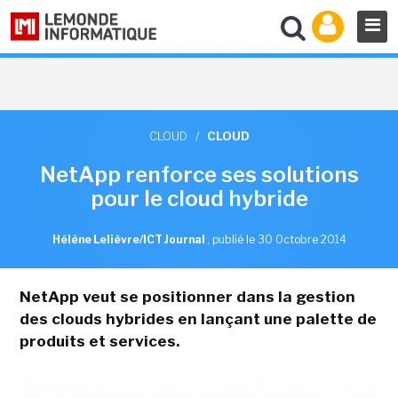
CLOUD
/
CLOUD
NetApp renforce ses solutions
pour le cloud hybride
Hélène Lelièvre/ICT Journal
,
publié le 30 Octobre 2014
NetApp veut se positionner dans la gestion
des clouds hybrides en lançant une palette de
produits et services.