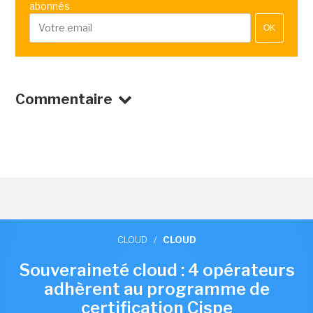
abonnés
OK
Commentaire
CLOUD
/
CLOUD
Souveraineté cloud : 4 opérateurs
adhèrent au programme de
certification Cispe