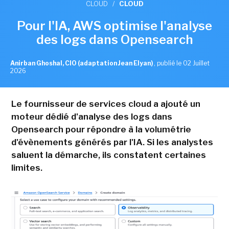
CLOUD
/
CLOUD
Pour l'IA, AWS optimise l'analyse
des logs dans Opensearch
Anirban Ghoshal, CIO (adaptation Jean Elyan)
,
publié le 02 Juillet
2026
Le fournisseur de services cloud a ajouté un
moteur dédié d'analyse des logs dans
Opensearch pour répondre à la volumétrie
d'évènements générés par l'IA. Si les analystes
saluent la démarche, ils constatent certaines
limites.