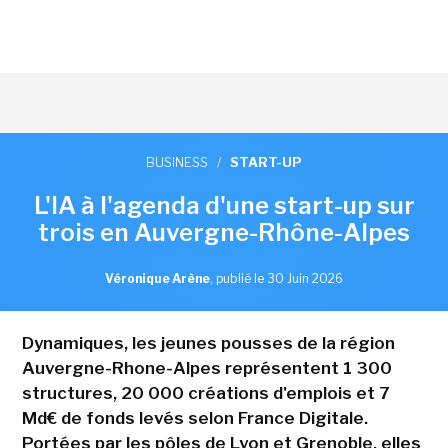
BUSINESS
/
START-UP
L'IA à l'agenda d'une start-up sur
trois en Auvergne-Rhône-Alpes
Véronique Arène
,
publié le 30 Juin 2026
Dynamiques, les jeunes pousses de la région
Auvergne-Rhone-Alpes représentent 1 300
structures, 20 000 créations d'emplois et 7
Md€ de fonds levés selon France Digitale.
Portées par les pôles de Lyon et Grenoble, elles