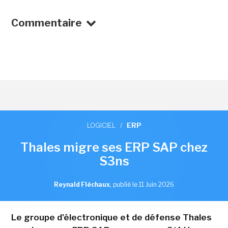
Commentaire
LOGICIEL
/
ERP
Thales migre ses ERP SAP chez
S3ns
Reynald Fléchaux
,
publié le 11 Juin 2026
Le groupe d'électronique et de défense Thales