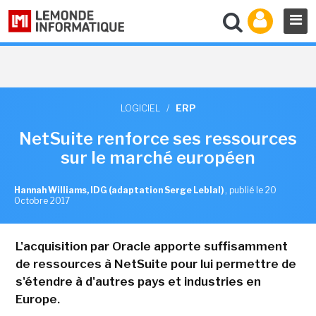
LOGICIEL
/
ERP
NetSuite renforce ses ressources
sur le marché européen
Hannah Williams, IDG (adaptation Serge Leblal)
,
publié le 20
Octobre 2017
L'acquisition par Oracle apporte suffisamment
de ressources à NetSuite pour lui permettre de
s'étendre à d'autres pays et industries en
Europe.