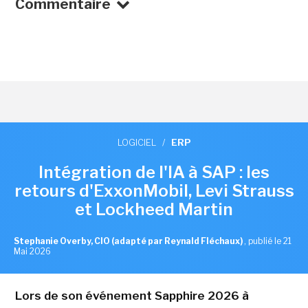
Commentaire
LOGICIEL
/
ERP
Intégration de l'IA à SAP : les
retours d'ExxonMobil, Levi Strauss
et Lockheed Martin
Stephanie Overby, CIO (adapté par Reynald Fléchaux)
,
publié le 21
Mai 2026
Lors de son événement Sapphire 2026 à