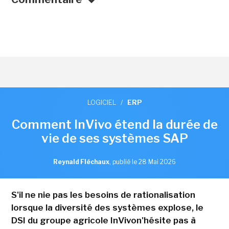
LOGICIEL
/
ERP
Comment InVivo étend la durée de
vie de ses systèmes SAP
Reynald Fléchaux
,
publié le 28 Mai 2026
S'il ne nie pas les besoins de rationalisation
lorsque la diversité des systèmes explose, le
DSI du groupe agricole InVivon'hésite pas à