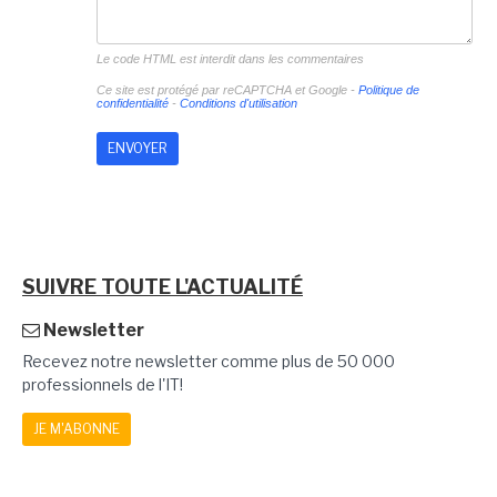
Le code HTML est interdit dans les commentaires
Ce site est protégé par reCAPTCHA et Google -
Politique de
confidentialité
-
Conditions d'utilisation
SUIVRE TOUTE L'ACTUALITÉ
Newsletter
Recevez notre newsletter comme plus de 50 000
professionnels de l'IT!
JE M'ABONNE