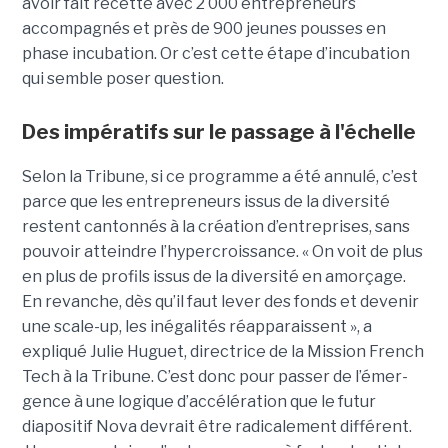
avoir fait recette avec 2 000 entrepreneurs
accompagnés et près de 900 jeunes pousses en
phase incubation. Or c’est cette étape d’incubation
qui semble poser question.
Des impératifs sur le passage à l'échelle
Selon la Tribune, si ce programme a été annulé, c’est
parce que les entre­pre­neurs issus de la diver­sité
restent cantonnés à la créa­tion d’entre­prises, sans
pouvoir atteindre l’hyper­crois­sance. « On voit de plus
en plus de pro­fils issus de la diver­sité en amorçage.
En revanche, dès qu’il faut lever des fonds et deve­nir
une scale-up, les inéga­li­tés réap­pa­raissent », a
expliqué Julie Huguet, directrice de la Mission French
Tech à la Tribune. C’est donc pour passer de l’émer­
gence à une logique d’accé­lé­ra­tion que le futur
diapositif Nova devrait être radi­ca­le­ment dif­fé­rent.