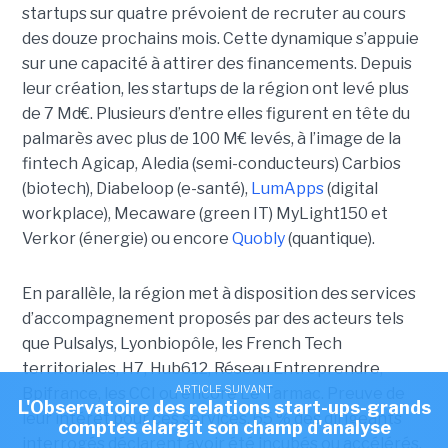
startups sur quatre prévoient de recruter au cours
des douze prochains mois. Cette dynamique s’appuie
sur une capacité à attirer des financements. Depuis
leur création, les startups de la région ont levé plus
de 7 Md€. Plusieurs d’entre elles figurent en tête du
palmarès avec plus de 100 M€ levés, à l’image de la
fintech Agicap, Aledia (semi-conducteurs) Carbios
(biotech), Diabeloop (e-santé),
LumApps
(digital
workplace), Mecaware (green IT) MyLight150 et
Verkor (énergie) ou encore
Quobly
(quantique).
En parallèle, la région met à disposition des services
d’accompagnement proposés par des acteurs tels
que Pulsalys, Lyonbiopôle, les French Tech
territoriales, H7, Hub612, Réseau Entreprendre,
ARTICLE SUIVANT
Bpifrance, les CCI ou encore Le Tarmac. Preuve de
L'Observatoire des relations start-ups-grands
leur intérêt pour ces services, 65 % des dirigeants
comptes élargit son champ d'analyse
interrogés déclarent avoir été incubés ou accélérés.