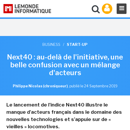
BUSINESS
/
START-UP
Next40 : au-delà de l'initiative, une
belle confusion avec un mélange
d'acteurs
Philippe Nicolas (chroniqueur)
,
publié le 24 Septembre 2019
Le lancement de l'indice Next40 illustre le
manque d'acteurs français dans le domaine des
nouvelles technologies et s'appuie sur de «
vieilles » locomotives.