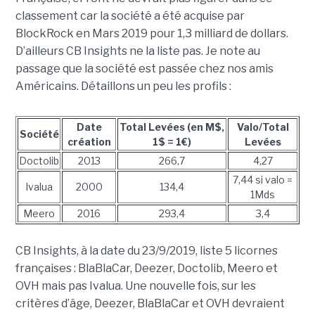
classement car la société a été acquise par
BlockRock en Mars 2019 pour 1,3 milliard de dollars.
D’ailleurs CB Insights ne la liste pas. Je note au
passage que la société est passée chez nos amis
Américains. Détaillons un peu les profils :
Date
Total Levées (en M$,
Valo/Total
Société
création
1$ = 1€)
Levées
Doctolib
2013
266,7
4,27
7,44 si valo =
Ivalua
2000
134,4
1Mds
Meero
2016
293,4
3,4
CB Insights, à la date du 23/9/2019, liste 5 licornes
françaises : BlaBlaCar, Deezer, Doctolib, Meero et
OVH mais pas Ivalua. Une nouvelle fois, sur les
critères d’âge, Deezer, BlaBlaCar et OVH devraient