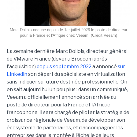
Marc Dollois occupe depuis le 1er juillet 2026 le poste de directeur
pour la France et l'Afrique chez Veeam. (Crédit Veeam)
La semaine dernière Marc Dollois, directeur général
de VMware France (devenu Brodcom après
l'acquisition)
depuis septembre 2022
a annoncé
sur
Linkedin
son départ du spécialiste en virtualisation
sans indiquer sa future destinée professionnelle. On
en sait aujourd’hui un peu plus : dans un communiqué,
Veeam a officiellement annoncé son arrivée au
poste de directeur pour la France et l’Afrique
francophone. Il sera chargé de piloter la stratégie de
croissance régionale de Veeam, de développer son
écosystème de partenaires, et d’accompagner les
entreprises dans la montée à l’échelle de leurs