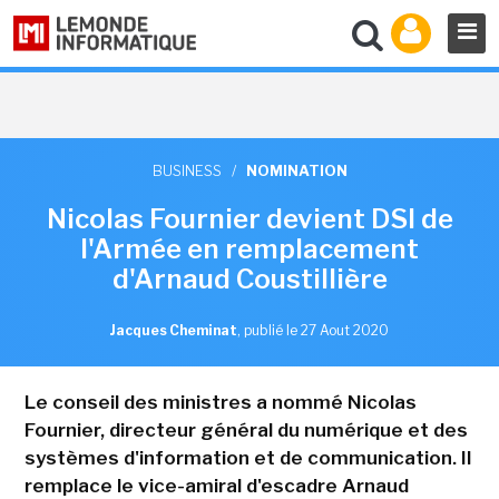
BUSINESS
/
NOMINATION
Nicolas Fournier devient DSI de
l'Armée en remplacement
d'Arnaud Coustillière
Jacques Cheminat
,
publié le 27 Aout 2020
Le conseil des ministres a nommé Nicolas
Fournier, directeur général du numérique et des
systèmes d'information et de communication. Il
remplace le vice-amiral d'escadre Arnaud