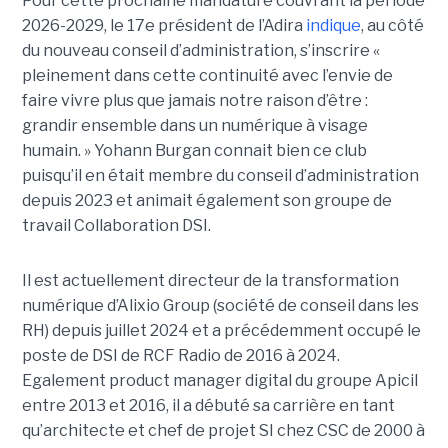
Pour cette prochaine mandature couvrant la période
2026-2029, le 17e président de l’Adira
indique
, au côté
du nouveau conseil d’administration, s’inscrire «
pleinement dans cette continuité avec l’envie de
faire vivre plus que jamais notre raison d’être :
grandir ensemble dans un numérique à visage
humain. »
Yoha
nn
Burgan connait bien ce club
puisqu’il en était membre du conseil d’administration
depuis 2023 et animait également
son
groupe de
travail Collaboration D
SI.
Il est actuellement directeur de la transformation
numérique d’Alixio Group (société de conseil dans les
RH) depuis juillet 2024 et a précédemment occupé le
poste de DSI de RCF Radio de 2016 à 2024.
Egalement product manager digital du groupe Apicil
entre 2013 et 2016, il a débuté sa carrière en tant
qu’architecte et chef de projet SI chez CSC de 2000 à