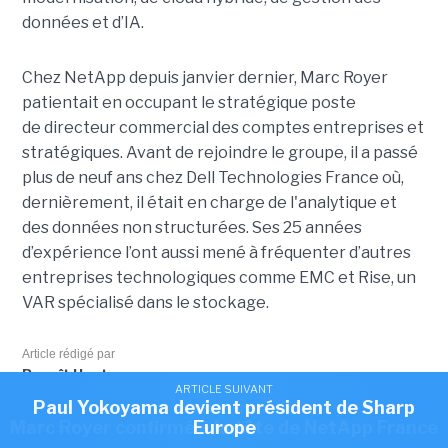
données et d’IA.
Chez NetApp depuis janvier dernier, Marc Royer
patientait en occupant le stratégique poste
de directeur commercial des comptes entreprises et
stratégiques. Avant de rejoindre le groupe, il a passé
plus de neuf ans chez Dell Technologies France où,
dernièrement, il était en charge de l'analytique et
des données non structurées. Ses 25 années
d’expérience l’ont aussi mené à fréquenter d’autres
entreprises technologiques comme EMC et Rise, un
VAR spécialisé dans le stockage.
Article rédigé par
Benoît Huet
ARTICLE SUIVANT
ARTICLE SUIVANT
Romain Passilly prend la direction de Visma
Paul Yokoyama devient président de Sharp
ARTICLE SUIVANT
Marc Royer confirmé à la tête de NetApp France
Europe
France
Cet article vous a plu?
Partagez le !