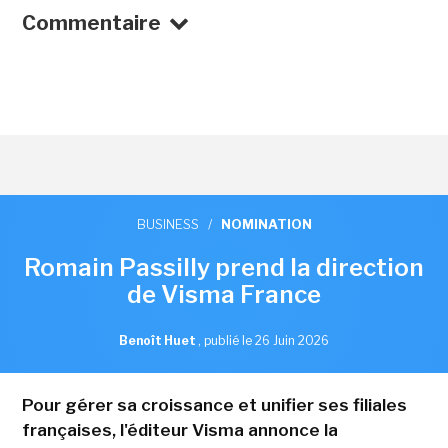
Commentaire
BUSINESS
/
NOMINATION
Romain Passilly prend la direction
de Visma France
Benoît Huet
,
publié le 26 Juin 2026
Pour gérer sa croissance et unifier ses filiales
françaises, l'éditeur Visma annonce la