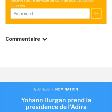
Recevez notre newsletter comme plus de 50000
abonnés
OK
Commentaire
BUSINESS
/
NOMINATION
Yohann Burgan prend la
présidence de l'Adira