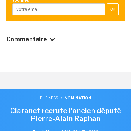
abonnés
OK
Commentaire
BUSINESS
/
NOMINATION
Claranet recrute l'ancien député
Pierre-Alain Raphan