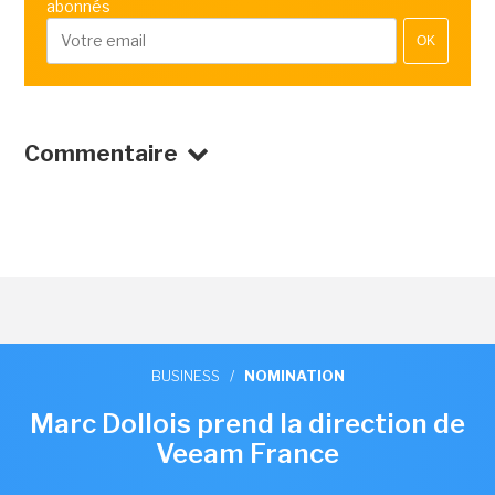
abonnés
OK
Commentaire
BUSINESS
/
NOMINATION
Marc Dollois prend la direction de
Veeam France