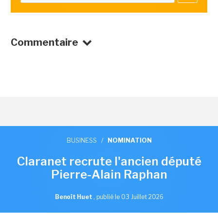
Commentaire
BUSINESS
/
NOMINATION
Claranet recrute l'ancien député
Pierre-Alain Raphan
Benoît Huet
,
publié le 03 Juillet 2026