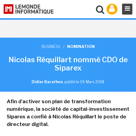
BUSINESS
/
NOMINATION
Nicolas Réquillart nommé CDO de
Siparex
Didier Barathon
,
publié le 06 Mars 2018
Afin d'activer son plan de transformation
numérique, la société de capital-investissement
Siparex a confié à Nicolas Réquillart le poste de
directeur digital.