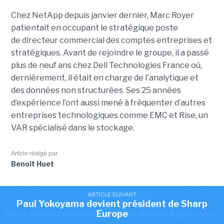
Chez NetApp depuis janvier dernier, Marc Royer
patientait en occupant le stratégique poste
de directeur commercial des comptes entreprises et
stratégiques. Avant de rejoindre le groupe, il a passé
plus de neuf ans chez Dell Technologies France où,
dernièrement, il était en charge de l'analytique et
des données non structurées. Ses 25 années
d’expérience l’ont aussi mené à fréquenter d’autres
entreprises technologiques comme EMC et Rise, un
VAR spécialisé dans le stockage.
Article rédigé par
Benoît Huet
ARTICLE SUIVANT
ARTICLE SUIVANT
Cet article vous a plu?
Partagez le !
Romain Passilly prend la direction de Visma
Paul Yokoyama devient président de Sharp
ARTICLE SUIVANT
Marc Royer confirmé à la tête de NetApp France
Europe
France