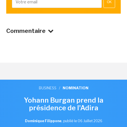
OK
Commentaire
BUSINESS
/
NOMINATION
Yohann Burgan prend la
présidence de l'Adira
Dominique Filippone
,
publié le 06 Juillet 2026