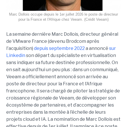
Marc Dollois occupe depuis le 1er juillet 2026 le poste de directeur
pour la France et l'Afrique chez Veeam. (Crédit Veeam)
La semaine dernière Marc Dollois, directeur général
de VMware France (devenu Brodcom après
l'acquisition)
depuis septembre 2022
a annoncé
sur
Linkedin
son départ du spécialiste en virtualisation
sans indiquer sa future destinée professionnelle. On
en sait aujourd’hui un peu plus : dans un communiqué,
Veeam a officiellement annoncé son arrivée au
poste de directeur pour la France et l’Afrique
francophone. Il sera chargé de piloter la stratégie de
croissance régionale de Veeam, de développer son
écosystème de partenaires, et d’accompagner les
entreprises dans la montée à l’échelle de leurs
projets cloud et IA. La nomination de Marc Dollois est
effective depuis de 1er juillet. Il remplace à ce poste