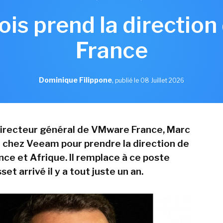
ois prend la directio
France
Dominique Filippone
,
publié le 08 Juillet 2026
directeur général de VMware France, Marc
ve chez Veeam pour prendre la direction de
ance et Afrique. Il remplace à ce poste
et arrivé il y a tout juste un an.