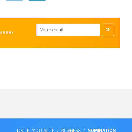
OK
 50000
TOUTE L'ACTUALITÉ
/
BUSINESS
/
NOMINATION