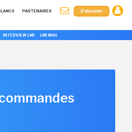
S'abonner
BLANCS
PARTENAIRES
INTERVIEW LMI
LMI MAG
ux commandes