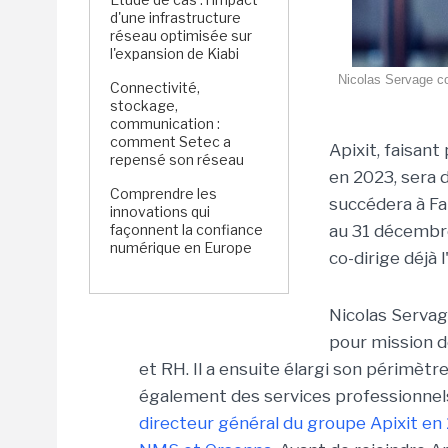
d'une infrastructure
réseau optimisée sur
l'expansion de Kiabi
Nicolas Servage con
Connectivité,
stockage,
communication :
comment Setec a
Apixit, faisan
repensé son réseau
en 2023, sera 
Comprendre les
succédera à Fab
innovations qui
façonnent la confiance
au 31 décembre
numérique en Europe
co-dirige déjà
Nicolas Servag
pour mission d
et RH. Il a ensuite élargi son périmèt
également des services professionnel
directeur général du groupe Apixit en