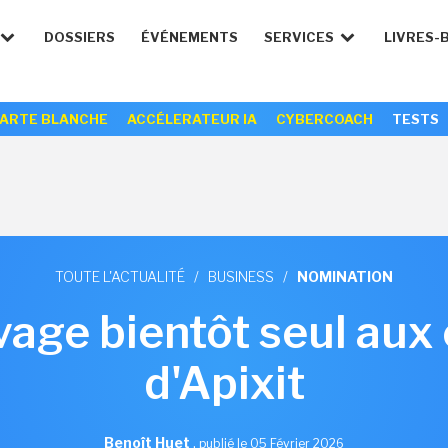
DOSSIERS
ÉVÉNEMENTS
SERVICES
LIVRES-
ARTE BLANCHE
ACCÉLERATEUR IA
CYBERCOACH
TESTS
TOUTE L'ACTUALITÉ
/
BUSINESS
/
NOMINATION
vage bientôt seul a
d'Apixit
Benoît Huet
,
publié le 05 Février 2026