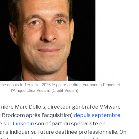
pe depuis le 1er juillet 2026 le poste de directeur pour la France et
l'Afrique chez Veeam. (Crédit Veeam)
nière Marc Dollois, directeur général de VMware
 Brodcom après l'acquisition)
depuis septembre
cé
sur Linkedin
son départ du spécialiste en
sans indiquer sa future destinée professionnelle. On