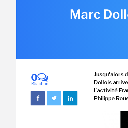
Marc Doll
Jusqu'alors 
0
Dollois arri
Réaction
l'activité Fr
Philippe Rouss