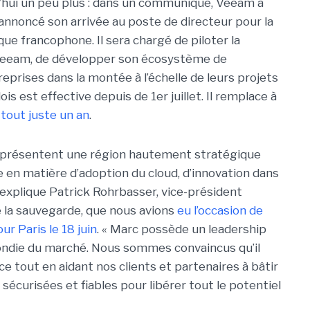
d’hui un peu plus : dans un communiqué, Veeam a
 annoncé son arrivée au poste de directeur pour la
ique francophone. Il sera chargé de piloter la
 Veeam, de développer son écosystème de
eprises dans la montée à l’échelle de leurs projets
is est effective depuis de 1er juillet. Il remplace à
tout juste un an
.
 représentent une région hautement stratégique
en matière d’adoption du cloud, d’innovation dans
 explique Patrick Rohrbasser, vice-président
 la sauvegarde, que nous avions
eu l’occasion de
r Paris le 18 juin
. « Marc possède un leadership
ondie du marché. Nous sommes convaincus qu’il
e tout en aidant nos clients et partenaires à bâtir
sécurisées et fiables pour libérer tout le potentiel