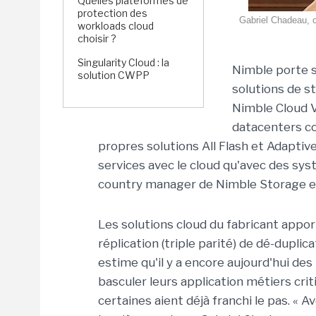
Quelles plateformes de
protection des
Gabriel Chadeau, 
workloads cloud
choisir ?
Singularity Cloud : la
Nimble porte s
solution CWPP
solutions de s
Nimble Cloud V
datacenters co
propres solutions All Flash et Adaptive
services avec le cloud qu'avec des sy
country manager de Nimble Storage e
Les solutions cloud du fabricant appo
réplication (triple parité) de dé-dupli
estime qu'il y a encore aujourd'hui de
basculer leurs application métiers crit
certaines aient déjà franchi le pas. « 