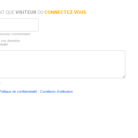
NT QUE
VISITEUR
OU
CONNECTEZ-VOUS
 nouveau commentaire
ns vos données
ialité.
s
Politique de confidentialité
-
Conditions d'utilisation