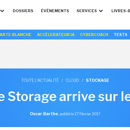
DOSSIERS
ÉVÉNEMENTS
SERVICES
LIVRES-
ARTE BLANCHE
ACCÉLERATEUR IA
CYBERCOACH
TESTS
TOUTE L'ACTUALITÉ
/
CLOUD
/
STOCKAGE
 Storage arrive sur l
Oscar Barthe
,
publié le 27 Février 2017