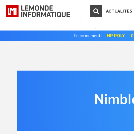
ACTUALITÉS
En ce moment :
HP POLY
C
Nimble