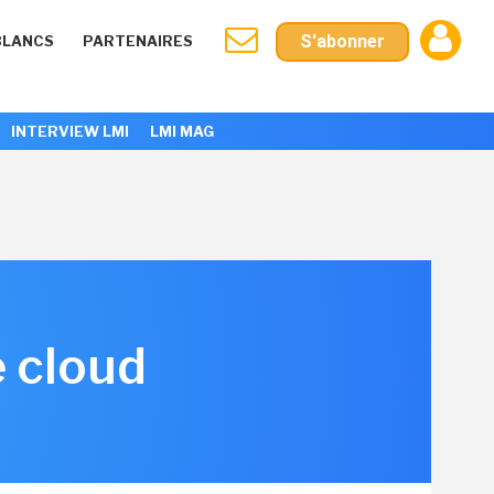
S'abonner
BLANCS
PARTENAIRES
INTERVIEW LMI
LMI MAG
e cloud