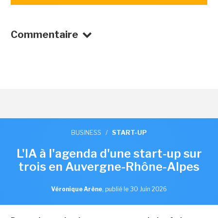
Commentaire
BUSINESS
/
START-UP
L'IA à l'agenda d'une start-up sur
trois en Auvergne-Rhône-Alpes
Véronique Arène
,
publié le 30 Juin 2026