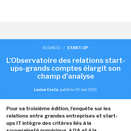
BUSINESS
/
START-UP
L'Observatoire des relations start-
ups-grands comptes élargit son
champ d'analyse
Louise Costa
,
publié le 30 Juin 2026
Pour sa troisième édition, l'enquête sur les
relations entre grandes entreprises et start-
ups IT intègre des critères liés à la
souveraineté numérique, à l'IA et à la