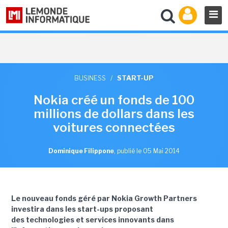
BUSINESS
/
START-UP
Nokia créé un fonds de 100
millions de dollars dans les
voitures connectées
Dominique Filippone
,
publié le 05 Mai 2014
Le nouveau fonds géré par Nokia Growth Partners
investira dans les start-ups proposant
des technologies et services innovants dans