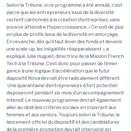
Selon la Tribune, si ce programme a été annulé, c’est
parce que les entre­pre­neurs issus de la diver­sité
restent cantonnés à la créa­tion d’entre­prises, sans
pouvoir atteindre l’hyper­crois­sance. « On voit de plus
en plus de pro­fils issus de la diver­sité en amorçage.
En revanche, dès qu’il faut lever des fonds et deve­nir
une scale-up, les inéga­li­tés réap­pa­raissent », a
expliqué Julie Huguet, directrice de la Mission French
Tech à la Tribune. C’est donc pour passer de l’émer­
gence à une logique d’accé­lé­ra­tion que le futur
diapositif Nova devrait être radi­ca­le­ment dif­fé­rent.
Une qua­ran­taine d’entre­pre­neurs à fort poten­tiel
disposeront pen­dant six mois d’un accom­pa­gne­ment
inten­sif. Le nouveau pro­gramme devrait également
aller au-delà des critères sociaux en s’ouvrant aux
femmes et aux seniors. Toujours selon la Tribune, le
lancement officiel du dispositif et des candidatures
de la première promotion devrait intervenir en