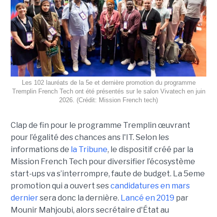
Les 102 lauréats de la 5e et dernière promotion du programme
Tremplin French Tech ont été présentés sur le salon Vivatech en juin
2026. (Crédit: Mission French tech)
Clap de fin pour le programme Tremplin œuvrant
pour l’égalité des chances ans l'IT. Selon les
informations de
la Tribune
, le dispositif créé par la
Mission French Tech pour diversifier l’écosystème
start-ups va s’interrompre, faute de budget. La 5eme
promotion qui a ouvert ses
candidatures en mars
dernier
sera donc la dernière.
Lancé en 2019
par
Mounir Mahjoubi, alors secrétaire d'État au