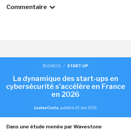
Commentaire
BUSINESS
/
START-UP
La dynamique des start-ups en
cybersécurité s'accélère en France
en 2026
Louise Costa
,
publié le 26 Juin 2026
Dans une étude menée par Wavestone