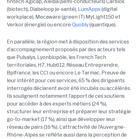
fintech Agicap, Aledia (semi-conducteurs) Carbios
(biotech), Diabeloop (e-santé),
LumApps
(digital
workplace), Mecaware (green IT) MyLight150 et
Verkor (énergie) ou encore
Quobly
(quantique).
En parallèle, la région met à disposition des services
d’accompagnement proposés par des acteurs tels
que Pulsalys, Lyonbiopôle, les French Tech
territoriales, H7, Hub612, Réseau Entreprendre,
Bpifrance, les CCI ou encore Le Tarmac. Preuve de
leur intérêt pour ces services, 65 % des dirigeants
interrogés déclarent avoir été incubés ou accélérés.
Ils soulignent notamment l’apport de ces soutiens
pour accéder à des experts métiers (24 %),
structurer leur entreprise et préparer leur stratégie
go-to-market (17 %), ainsi que développer leur
réseau de pairs (16 %). L’attractivité de l’Auvergne-
Rhône-Alpes se reflète aussi dans la perception de