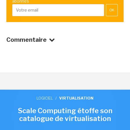
abonnés
OK
Commentaire
LOGICIEL
/
VIRTUALISATION
Scale Computing étoffe son
catalogue de virtualisation