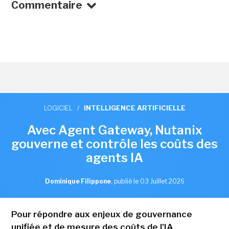
Commentaire
LOGICIEL
/
INTELLIGENCE ARTIFICIELLE
Avec Agent Gateway, Nutanix
gouverne et contrôle les coûts des
agents IA
Dominique Filippone
,
publié le 03 Juillet 2026
Pour répondre aux enjeux de gouvernance
unifiée et de mesure des coûts de l'IA