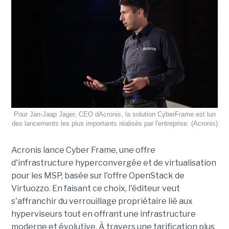
Pour Jan-Jaap Jager, CEO dAcronis, la solution CyberFrame est lun
des lancements les plus importants réalisés par l'entreprise. (Acronis)
Acronis lance Cyber Frame, une offre
d'infrastructure hyperconvergée et de virtualisation
pour les MSP, basée sur l'offre OpenStack de
Virtuozzo. En faisant ce choix, l'éditeur veut
s'affranchir du verrouillage propriétaire lié aux
hyperviseurs tout en offrant une infrastructure
moderne et évolutive. À travers une tarification plus