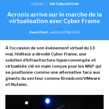
LOGICIEL
/
VIRTUALISATION
Acronis arrive sur le marche de la
virtualisation avec Cyber Frame
Benoît Huet
,
publié le 22 Mai 2026
À l'occasion de son événement virtuel du 13
mai, l'éditeur a dévoilé Cyber Frame, une
solution d'infrastructure hyperconvergée et
virtualisée clé en main conçue pour les MSP qui
se positionne comme une alternative face aux
géants du secteur comme Broadcom/VMware
et Nutanix.