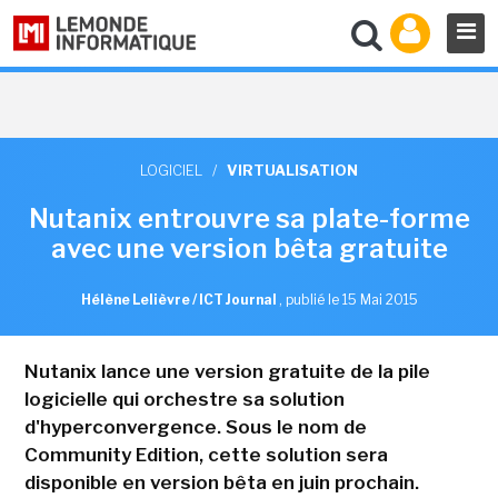
LOGICIEL
/
VIRTUALISATION
Nutanix entrouvre sa plate-forme
avec une version bêta gratuite
Hélène Lelièvre / ICT Journal
,
publié le 15 Mai 2015
Nutanix lance une version gratuite de la pile
logicielle qui orchestre sa solution
d'hyperconvergence. Sous le nom de
Community Edition, cette solution sera
disponible en version bêta en juin prochain.