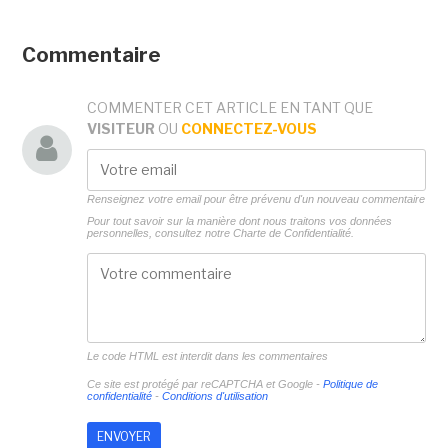
Commentaire
COMMENTER CET ARTICLE EN TANT QUE
VISITEUR
OU
CONNECTEZ-VOUS
Renseignez votre email pour être prévenu d'un nouveau commentaire
Pour tout savoir sur la manière dont nous traitons vos données
personnelles, consultez notre
Charte de Confidentialité.
Le code HTML est interdit dans les commentaires
Ce site est protégé par reCAPTCHA et Google -
Politique de
confidentialité
-
Conditions d'utilisation