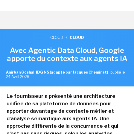
CLOUD
/
CLOUD
Avec Agentic Data Cloud, Google
apporte du contexte aux agents IA
Anirban Goshal, IDG NS (adapté par Jacques Cheminat)
,
publié le
24 Avril 2026
Le fournisseur a présenté une architecture
unifiée de sa plateforme de données pour
apporter davantage de contexte métier et
d'analyse sémantique aux agents IA. Une
approche différente de la concurrence et qui
n'est pas sans risques, selon les analystes.