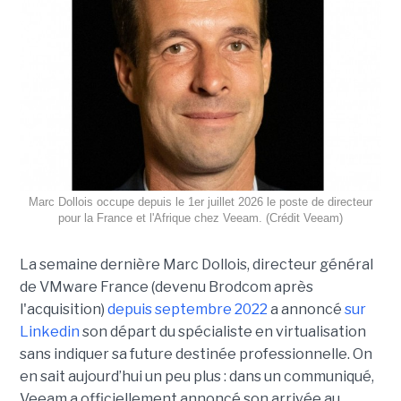
Marc Dollois occupe depuis le 1er juillet 2026 le poste de directeur
pour la France et l'Afrique chez Veeam. (Crédit Veeam)
La semaine dernière Marc Dollois, directeur général
de VMware France (devenu Brodcom après
l'acquisition)
depuis septembre 2022
a annoncé
sur
Linkedin
son départ du spécialiste en virtualisation
sans indiquer sa future destinée professionnelle. On
en sait aujourd’hui un peu plus : dans un communiqué,
Veeam a officiellement annoncé son arrivée au