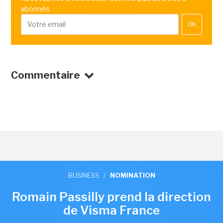
abonnés
OK
Commentaire
BUSINESS
/
NOMINATION
Romain Passilly prend la direction
de Visma France