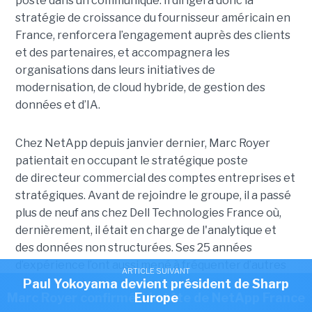
poste dans un communiqué. Il dirigera donc la
stratégie de croissance du fournisseur américain en
France, renforcera l’engagement auprès des clients
et des partenaires, et accompagnera les
organisations dans leurs initiatives de
modernisation, de cloud hybride, de gestion des
données et d’IA.
Chez NetApp depuis janvier dernier, Marc Royer
patientait en occupant le stratégique poste
de directeur commercial des comptes entreprises et
stratégiques. Avant de rejoindre le groupe, il a passé
plus de neuf ans chez Dell Technologies France où,
dernièrement, il était en charge de l'analytique et
des données non structurées. Ses 25 années
d’expérience l’ont aussi mené à fréquenter d’autres
ARTICLE SUIVANT
entreprises technologiques comme EMC et Rise, un
Paul Yokoyama devient président de Sharp
ARTICLE SUIVANT
Marc Royer confirmé à la tête de NetApp France
Europe
VAR spécialisé dans le stockage.