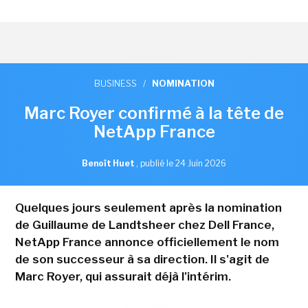
BUSINESS
/
NOMINATION
Marc Royer confirmé à la tête de
NetApp France
Benoît Huet
,
publié le 24 Juin 2026
Quelques jours seulement après la nomination
de Guillaume de Landtsheer chez Dell France,
NetApp France annonce officiellement le nom
de son successeur à sa direction. Il s'agit de
Marc Royer, qui assurait déjà l'intérim.