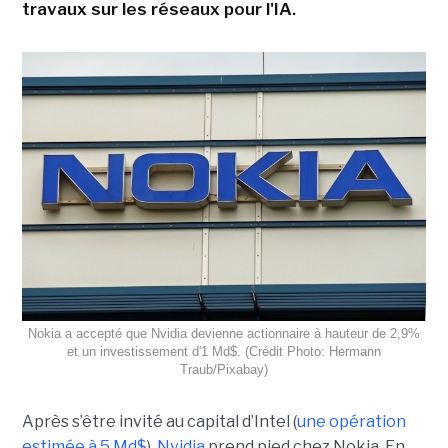
travaux sur les réseaux pour l'IA.
Nokia a accepté que Nvidia devienne actionnaire à hauteur de 2,9%
et un investissement d'1 Md$. (Crédit Photo: Hermann
Traub/Pixabay)
Après s’être invité au capital d’Intel (
une opération
estimée à 5 Md$
),
Nvidia
prend pied chez Nokia. En