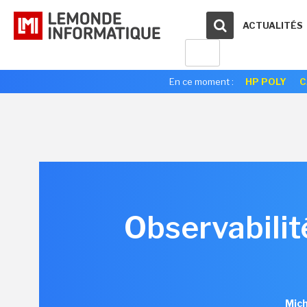
ACTUALITÉS
En ce moment :
HP POLY
C
Observabilit
Mich