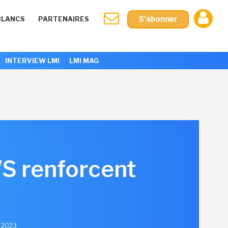
S'abonner
BLANCS
PARTENAIRES
INTERVIEW LMI
LMI MAG
WS renforcent
e 2023