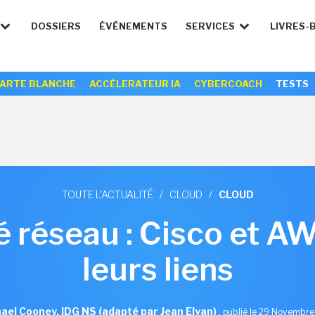
DOSSIERS
ÉVÉNEMENTS
SERVICES
LIVRES-
ARTE BLANCHE
ACCÉLERATEUR IA
CYBERCOACH
TESTS
TOUTE L'ACTUALITÉ
/
CLOUD
/
CLOUD
é réseau : Cisco et A
leurs liens
ael Cooney, IDG NS (adapté par Jean Elyan)
,
publié le 29 Novembr