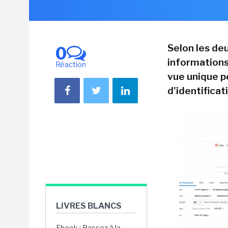
Selon les de
0
information
Réaction
vue unique p
d'identificat
LIVRES BLANCS
Ebook : Passez à la