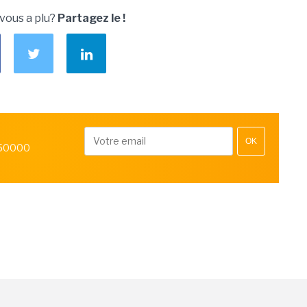
 vous a plu?
Partagez le !
OK
 50000