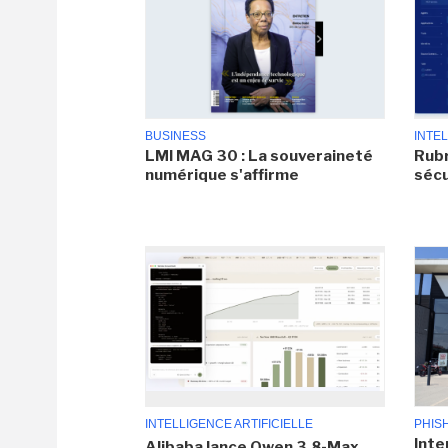
BUSINESS
INTEL
LMI MAG 30 : La souveraineté
Rubr
numérique s'affirme
sécu
INTELLIGENCE ARTIFICIELLE
PHIS
Inte
Alibaba lance Qwen 3.8-Max