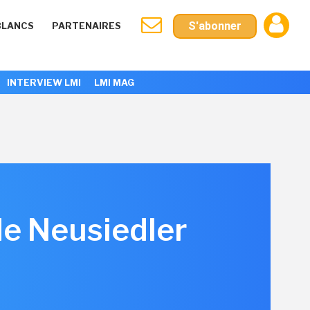
S'abonner
BLANCS
PARTENAIRES
INTERVIEW LMI
LMI MAG
de Neusiedler