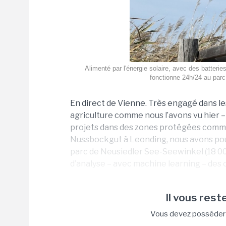
Alimenté par l'énergie solaire, avec des batterie
fonctionne 24h/24 au parc
En direct de Vienne. Très engagé dans le
agriculture comme nous l’avons vu hier
projets dans des zones protégées comme 
Nussbockgut à Leonding, nous avons pour
parc de Neusiedler See-Seewinkel (18 000
d’analyse – avec machine learning – des c
Il vous reste
Vous devez posséder u