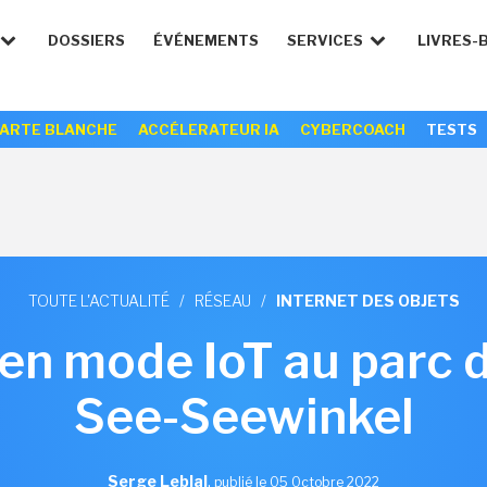
DOSSIERS
ÉVÉNEMENTS
SERVICES
LIVRES-
ARTE BLANCHE
ACCÉLERATEUR IA
CYBERCOACH
TESTS
TOUTE L'ACTUALITÉ
/
RÉSEAU
/
INTERNET DES OBJETS
en mode IoT au parc 
See-Seewinkel
Serge Leblal
,
publié le 05 Octobre 2022