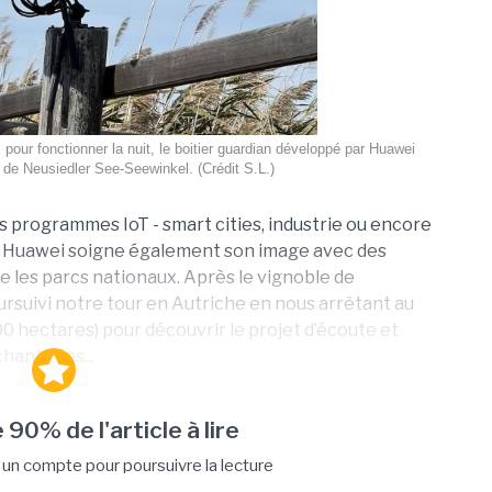
s pour fonctionner la nuit, le boitier guardian développé par Huawei
 de Neusiedler See-Seewinkel. (Crédit S.L.)
s programmes IoT - smart cities, industrie ou encore
 – Huawei soigne également son image avec des
les parcs nationaux. Après le vignoble de
suivi notre tour en Autriche en nous arrêtant au
 hectares) pour découvrir le projet d’écoute et
hants des...
 90% de l'article à lire
n compte pour poursuivre la lecture