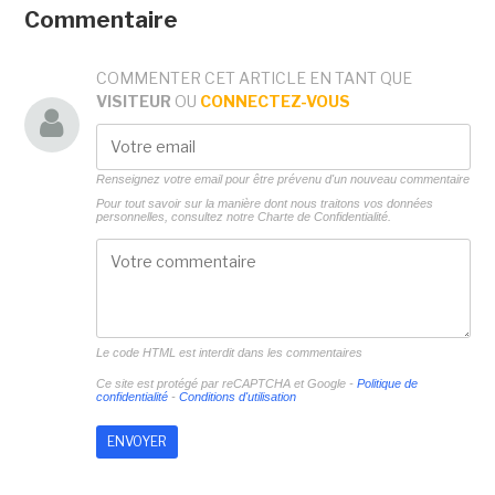
Commentaire
COMMENTER CET ARTICLE EN TANT QUE
VISITEUR
OU
CONNECTEZ-VOUS
Renseignez votre email pour être prévenu d'un nouveau commentaire
Pour tout savoir sur la manière dont nous traitons vos données
personnelles, consultez notre
Charte de Confidentialité.
Le code HTML est interdit dans les commentaires
Ce site est protégé par reCAPTCHA et Google -
Politique de
confidentialité
-
Conditions d'utilisation