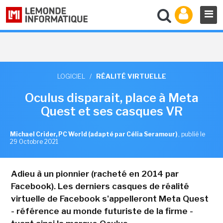
LOGICIEL
/
RÉALITÉ VIRTUELLE
Oculus disparait, place à Meta
Quest et ses casques VR
Michael Crider, PC World (adapté par Célia Seramour)
,
publié le
29 Octobre 2021
Adieu à un pionnier (racheté en 2014 par
Facebook). Les derniers casques de réalité
virtuelle de Facebook s'appelleront Meta Quest
- référence au monde futuriste de la firme -