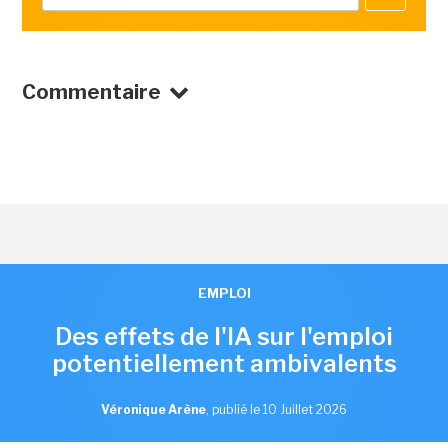
Commentaire
EMPLOI
Des effets de l'IA sur l'emploi
potentiellement ambivalents
Véronique Arène
,
publié le 10 Juillet 2026