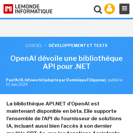
LOGICIEL
/
DÉVELOPPEMENT ET TESTS
OpenAI dévoile une bibliothèque
API pour .NET
Paul Krill, Infoworld (adapté par Dominique Filippone)
,
publié le
10 Juin 2024
La bibliothèque API.NET d'OpenAI est
maintenant disponible en bêta. Elle supporte
l'ensemble de l'API du fournisseur de solutions
IA, incluant aussi bien l'accès à son dernier