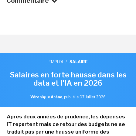
Commentaire
EMPLOI
/
SALAIRE
Salaires en forte hausse dans les
data et l'IA en 2026
Véronique Arène
,
publié le 07 Juillet 2026
Après deux années de prudence, les dépenses
IT repartent mais ce retour des budgets ne se
traduit pas par une hausse uniforme des