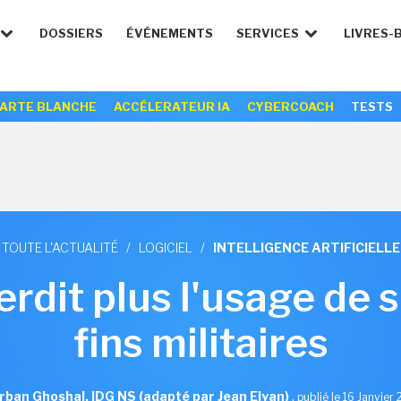
DOSSIERS
ÉVÉNEMENTS
SERVICES
LIVRES-
ARTE BLANCHE
ACCÉLERATEUR IA
CYBERCOACH
TESTS
TOUTE L'ACTUALITÉ
/
LOGICIEL
/
INTELLIGENCE ARTIFICIELLE
erdit plus l'usage de 
fins militaires
rban Ghoshal, IDG NS (adapté par Jean Elyan)
,
publié le 16 Janvier