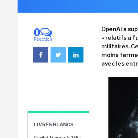
OpenAI a sup
0
» relatifs à l
Réaction
militaires. 
moins ferme 
avec les ent
LIVRES BLANCS
Copilot Microsoft 365 :