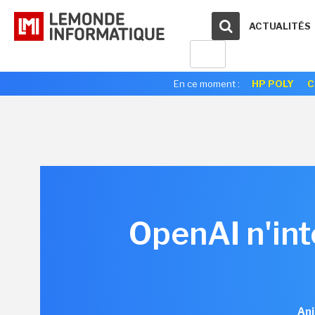
ACTUALITÉS
En ce moment :
HP POLY
C
OpenAI n'int
Ani