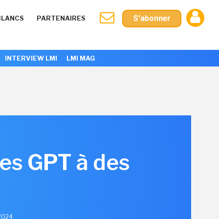
S'abonner
BLANCS
PARTENAIRES
INTERVIEW LMI
LMI MAG
ses GPT à des
 2024