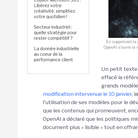
Libérez votre
créativité, simplifiez
votre quotidien !
Secteur industriel :
quelle stratégie pour
rester compétitif ?
En supprimant la r
OpenAI s'ouvre la v
La donnée industrielle
au coeur de la
performance client
Un petit texte
effacé la référ
grands modèles
modification intervenue le 10 janvier
, 
l'utilisation de ses modèles pour le dé
que les contenus qui promeuvent, enco
OpenAI a déclaré que les politiques mis
document plus « lisible » tout en offran