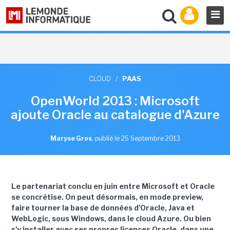
CLOUD
/
PAAS
OpenWorld 2013 : Microsoft
ajoute Oracle au catalogue d'Azure
Maryse Gros
,
publié le 25 Septembre 2013
Le partenariat conclu en juin entre Microsoft et Oracle
se concrétise
. On peut désormais, en mode preview,
faire tourner la base de données d'Oracle, Java et
WebLogic, sous Windows, dans le cloud Azure. Ou bien
s'y installer avec ses propres licences Oracle, dans une