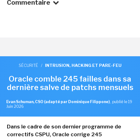
Commentaire
SÉCURITÉ
/
INTRUSION, HACKING ET PARE-FEU
Oracle comble 245 failles dans sa
dernière salve de patchs mensuels
Evan Schuman, CSO (adapté par Dominique Filippone)
,
publié le 19
Juin 2026
Dans le cadre de son dernier programme de
correctifs CSPU, Oracle corrige 245