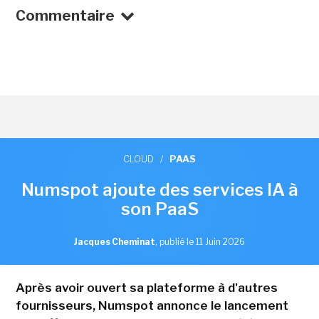
Commentaire
CLOUD
/
PAAS
Numspot ajoute des services IA à
son PaaS
Jacques Cheminat
,
publié le 11 Juin 2026
Après avoir ouvert sa plateforme à d'autres
fournisseurs, Numspot annonce le lancement