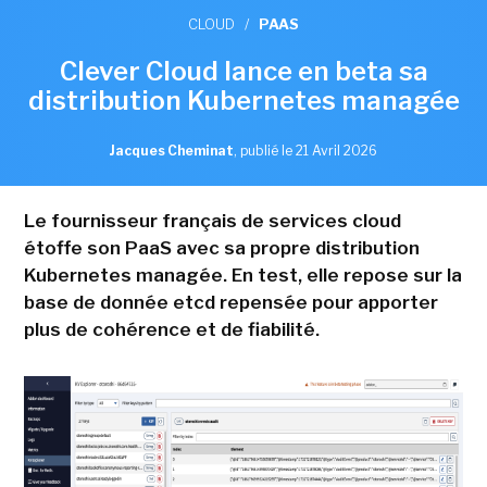
CLOUD
/
PAAS
Clever Cloud lance en beta sa
distribution Kubernetes managée
Jacques Cheminat
,
publié le 21 Avril 2026
Le fournisseur français de services cloud
étoffe son PaaS avec sa propre distribution
Kubernetes managée. En test, elle repose sur la
base de donnée etcd repensée pour apporter
plus de cohérence et de fiabilité.