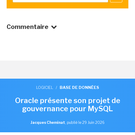
Commentaire
LOGICIEL
/
BASE DE DONNÉES
Oracle présente son projet de
gouvernance pour MySQL
Jacques Cheminat
,
publié le 29 Juin 2026