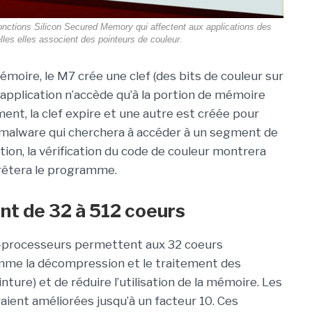
onctions Silicon Secured Memory qui affectent aux applications des
les elles associent des pointeurs de couleur.
émoire, le M7 crée une clef (des bits de couleur sur
e application n’accède qu’à la portion de mémoire
tement, la clef expire et une autre est créée pour
un malware qui cherchera à accéder à un segment de
ation, la vérification du code de couleur montrera
rrêtera le programme.
nt de 32 à 512 coeurs
o-processeurs permettent aux 32 coeurs
omme la décompression et le traitement des
nture) et de réduire l’utilisation de la mémoire. Les
aient améliorées jusqu’à un facteur 10. Ces