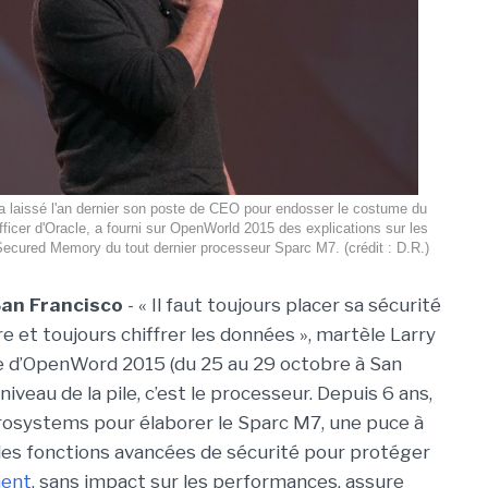
i a laissé l'an dernier son poste de CEO pour endosser le costume du
ficer d'Oracle, a fourni sur OpenWorld 2015 des explications sur les
Secured Memory du tout dernier processeur Sparc M7. (crédit : D.R.)
San Francisco
- « Il faut toujours placer sa sécurité
e et toujours chiffrer les données », martèle Larry
ure d’OpenWord 2015 (du 25 au 29 octobre à San
 niveau de la pile, c’est le processeur. Depuis 6 ans,
icrosystems pour élaborer le Sparc M7, une puce à
des fonctions avancées de sécurité pour protéger
ment
, sans impact sur les performances, assure