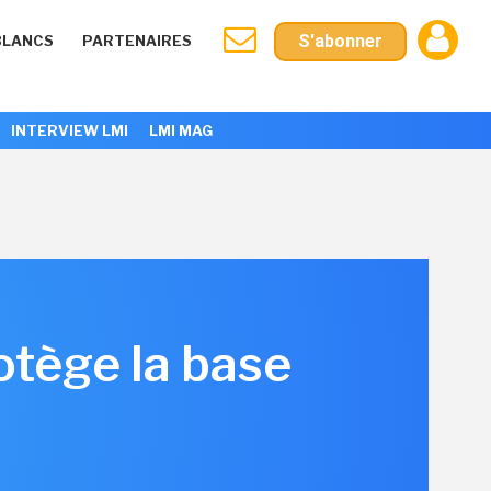
S'abonner
BLANCS
PARTENAIRES
INTERVIEW LMI
LMI MAG
tège la base