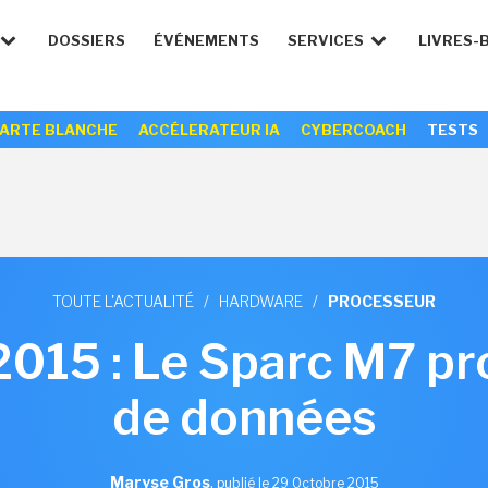
DOSSIERS
ÉVÉNEMENTS
SERVICES
LIVRES-
ARTE BLANCHE
ACCÉLERATEUR IA
CYBERCOACH
TESTS
TOUTE L'ACTUALITÉ
/
HARDWARE
/
PROCESSEUR
015 : Le Sparc M7 pro
de données
Maryse Gros
,
publié le 29 Octobre 2015