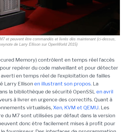
 M7 et peuvent être commandés et livrés dès maintenant (ci-dessus,
keynote de Larry Ellison sur OpenWorld 2015)
Secured Memory) contrôlent en temps réel l’accès
 pour repérer du code malveillant et pour détecter
 averti en temps réel de l'exploitation de failles
 Larry Ellison
en illustrant son propos
. La
dans la bibliothèque de sécurité OpenSSL
en avril
veurs à livrer en urgence des correctifs. Quant à
ronnements virtualisés,
Xen, KVM et QEMU
. Les
e du M7 sont utilisées par défaut dans la version
 peuvent donc être facilement mises à profit pour
re le fournisseur. Des interfaces de programmation