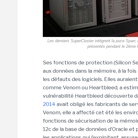
Les derniers SuperCluster intègrent la puce Sparc
présentés pendant le 2ème 
Ses fonctions de protection (Silicon 
aux données dans la mémoire, à la fois
les défauts des logiciels. Elles auraient
comme Venom ou Heartbleed, a estimé
vulnérabilité Heartbleed découverte 
2014
avait obligé les fabricants de ser
Venom, elle a affecté cet été les envi
fonctions de sécurisation de la mémoir
12c de la base de données d’Oracle et
les applications qui l’exploitent, assu