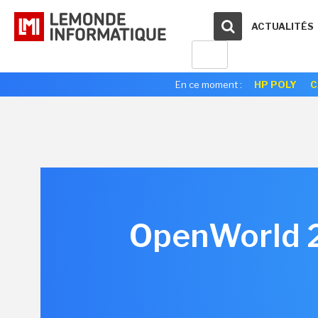
ACTUALITÉS
En ce moment :
HP POLY
C
OpenWorld 2