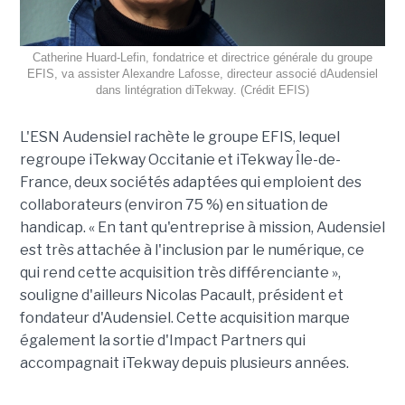
Catherine Huard-Lefin, fondatrice et directrice générale du groupe
EFIS, va assister Alexandre Lafosse, directeur associé dAudensiel
dans lintégration diTekway. (Crédit EFIS)
L'ESN Audensiel rachète le groupe EFIS, lequel
regroupe iTekway Occitanie et iTekway Île-de-
France, deux sociétés adaptées qui emploient des
collaborateurs (environ 75 %) en situation de
handicap. « En tant qu'entreprise à mission, Audensiel
est très attachée à l'inclusion par le numérique, ce
qui rend cette acquisition très différenciante »,
souligne d'ailleurs Nicolas Pacault, président et
fondateur d'Audensiel. Cette acquisition marque
également la sortie d'Impact Partners qui
accompagnait iTekway depuis plusieurs années.