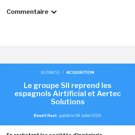
Commentaire
BUSINESS
/
ACQUISITION
Le groupe SII reprend les
espagnols Airtificial et Aertec
Solutions
Benoît Huet
,
publié le 08 Juillet 2026
En rachetant les sociétés d'ingénierie