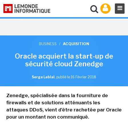
BUSINESS
/
ACQUISITION
Oracle acquiert la start-up de
sécurité cloud Zenedge
Serge Leblal
,
publié le 16 Février 2018
Zenedge, spécialisée dans la fourniture de
firewalls et de solutions atténuants les
attaques DDoS, vient d'être rachetée par Oracle
pour un montant non communiqué.