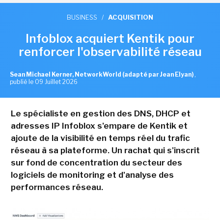
BUSINESS
/
ACQUISITION
Infoblox acquiert Kentik pour
renforcer l'observabilité réseau
Sean Michael Kerner, NetworkWorld (adapté par Jean Elyan)
,
publié le 09 Juillet 2026
Le spécialiste en gestion des DNS, DHCP et
adresses IP Infoblox s'empare de Kentik et
ajoute de la visibilité en temps réel du trafic
réseau à sa plateforme. Un rachat qui s'inscrit
sur fond de concentration du secteur des
logiciels de monitoring et d'analyse des
performances réseau.