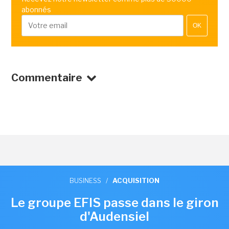
abonnés
OK
Commentaire
BUSINESS
/
ACQUISITION
Le groupe EFIS passe dans le giron
d'Audensiel