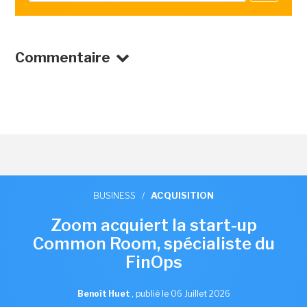
Commentaire
BUSINESS
/
ACQUISITION
Zoom acquiert la start-up
Common Room, spécialiste du
FinOps
Benoît Huet
,
publié le 06 Juillet 2026