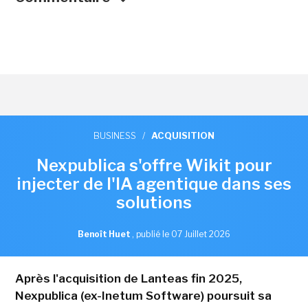
BUSINESS
/
ACQUISITION
Nexpublica s'offre Wikit pour
injecter de l'IA agentique dans ses
solutions
Benoît Huet
,
publié le 07 Juillet 2026
Après l'acquisition de Lanteas fin 2025,
Nexpublica (ex-Inetum Software) poursuit sa