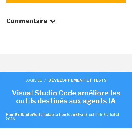
Commentaire
LOGICIEL
/
DÉVELOPPEMENT ET TESTS
Visual Studio Code améliore les
outils destinés aux agents IA
Paul Krill, InfoWorld (adaptation Jean Elyan)
,
publié le 07 Juillet
2026