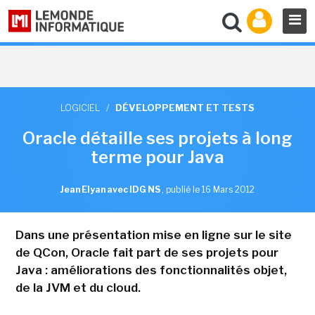
LOGICIEL
/
DÉVELOPPEMENT ET TESTS
Oracle détaille ses projets à long
terme pour Java
Jean Elyan avec IDG NS
,
publié le 16 Mars 2012
Dans une présentation mise en ligne sur le site
de QCon, Oracle fait part de ses projets pour
Java : améliorations des fonctionnalités objet,
de la JVM et du cloud.