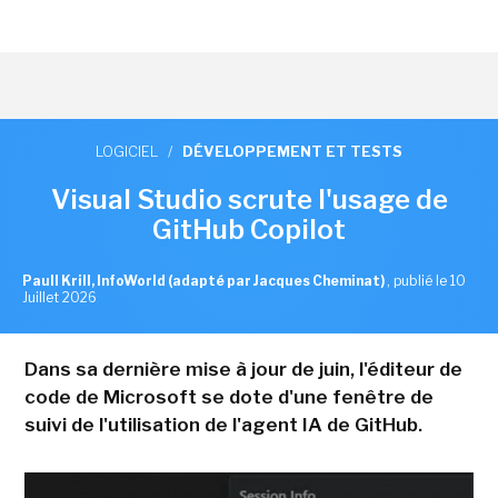
LOGICIEL
/
DÉVELOPPEMENT ET TESTS
Visual Studio scrute l'usage de
GitHub Copilot
Paull Krill, InfoWorld (adapté par Jacques Cheminat)
,
publié le 10
Juillet 2026
Dans sa dernière mise à jour de juin, l'éditeur de
code de Microsoft se dote d'une fenêtre de
suivi de l'utilisation de l'agent IA de GitHub.