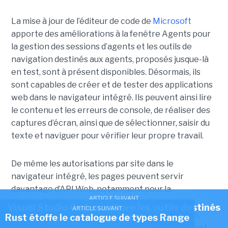
La mise à jour de l’éditeur de code de
Microsoft
apporte des améliorations à la fenêtre Agents pour
la gestion des sessions d’agents et les outils de
navigation destinés aux agents, proposés jusque-là
en test, sont à présent disponibles. Désormais, ils
sont capables de créer et de tester des applications
web dans le navigateur intégré. Ils peuvent ainsi lire
le contenu et les erreurs de console, de réaliser des
captures d’écran, ainsi que de sélectionner, saisir du
texte et naviguer pour vérifier leur propre travail.
De même les autorisations par site dans le
navigateur intégré, les pages peuvent servir
davantage d’API Web, notamment pour la
ARTICLE SUIVANT
géolocalisation, la caméra, le microphone,
Visual Studio Code améliore les outils destinés
ARTICLE SUIVANT
l’accéléromètre, le gyroscope, le presse-papiers,
Rust étoffe le catalogue de types Range
aux agents IA
ainsi que les périphériques Bluetooth, USB, série et