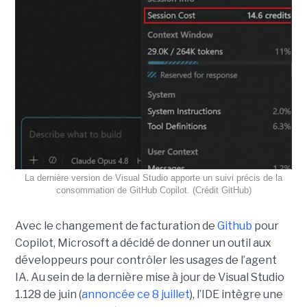
La dernière version de Visual Studio apporte un suivi précis de la
consommation de GitHub Copilot. (Crédit GitHub)
Avec le changement de facturation de
Github
pour
Copilot, Microsoft a décidé de donner un outil aux
développeurs pour contrôler les usages de l’agent
IA. Au sein de la dernière mise à jour de Visual Studio
1.128 de juin (
annoncée ce 8 juillet
), l’IDE intègre une