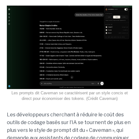
Les prompts dit Caveman se caractérisent par un style concis et
direct pour économiser des tokens. (Crédit Caveman)
Les développeurs cherchant à réduire le coût des
outils de codage basés sur l’IA se tournent de plus en
plus vers le style de prompt dit du « Caveman », qui
demande aux assistants de codage de communiquer