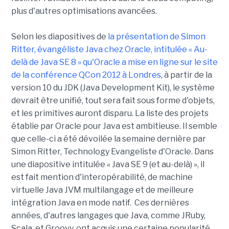
plus d'autres optimisations avancées.
Selon les diapositives de
la présentation de Simon
Ritter, évangéliste Java chez Oracle, intitulée « Au-
delà de Java SE 8 » qu'Oracle a mise en ligne sur le site
de la conférence QCon 2012 à Londres
, à partir de la
version 10 du JDK (Java Development Kit), le système
devrait être unifié, tout sera fait sous forme d'objets,
et les primitives auront disparu. La liste des projets
établie par Oracle pour Java est ambitieuse. Il semble
que celle-ci a été dévoilée la semaine dernière par
Simon Ritter, Technology Evangeliste d'Oracle. Dans
une diapositive intitulée « Java SE 9 (et au-delà) », il
est fait mention d'interopérabilité, de machine
virtuelle Java JVM multilangage et de meilleure
intégration Java en mode natif. Ces dernières
années, d'autres langages que Java, comme JRuby,
Scala, et Groovy, ont acquis une certaine popularité