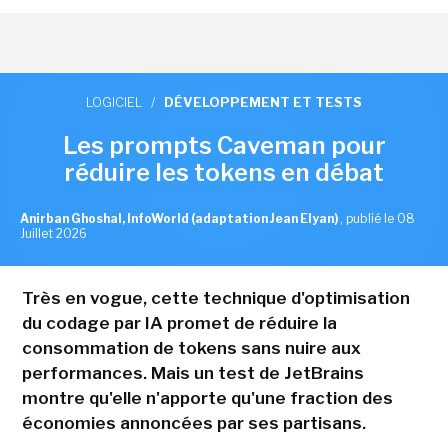
LOGICIEL
/
DÉVELOPPEMENT ET TESTS
Les prompts Caveman pour
réduire les tokens en débat
Anirban Ghoshal, InfoWorld (adaptation Jean Elyan)
,
publié le 08
Juillet 2026
Très en vogue, cette technique d'optimisation
du codage par IA promet de réduire la
consommation de tokens sans nuire aux
performances. Mais un test de JetBrains
montre qu'elle n'apporte qu'une fraction des
économies annoncées par ses partisans.