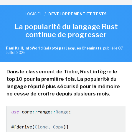
LOGICIEL
/
DÉVELOPPEMENT ET TESTS
La popularité du langage Rust
continue de progresser
Paul Krill, InfoWorld (adapté par Jacques Cheminat)
,
publié le 07
Juillet 2026
Dans le classement de Tiobe, Rust intègre le
top 10 pour la première fois. La popularité du
langage réputé plus sécurisé pour la mémoire
ne cesse de croître depuis plusieurs mois.