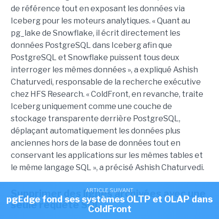
de référence tout en exposant les données via
Iceberg pour les moteurs analytiques. « Quant au
pg_lake de Snowflake, il écrit directement les
données PostgreSQL dans Iceberg afin que
PostgreSQL et Snowflake puissent tous deux
interroger les mêmes données », a expliqué Ashish
Chaturvedi, responsable de la recherche exécutive
chez HFS Research. « ColdFront, en revanche, traite
Iceberg uniquement comme une couche de
stockage transparente derrière PostgreSQL,
déplaçant automatiquement les données plus
anciennes hors de la base de données tout en
conservant les applications sur les mêmes tables et
le même langage SQL », a précisé Ashish Chaturvedi.
ARTICLE SUIVANT
Supprimer des lignes archivées avec une
pgEdge fond ses systèmes OLTP et OLAP dans
seule requête SQL
ColdFront