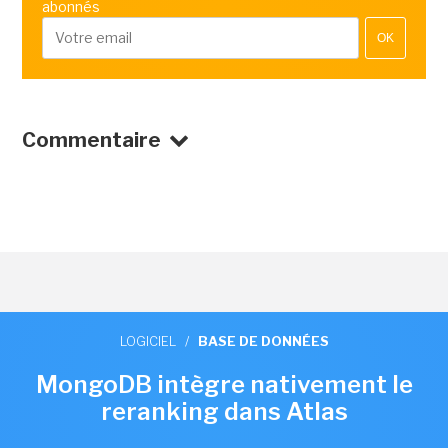
abonnés
OK
Commentaire
LOGICIEL
/
BASE DE DONNÉES
MongoDB intègre nativement le
reranking dans Atlas