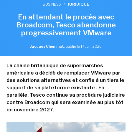
BUSINESS
/
JURIDIQUE
En attendant le procès avec
Broadcom, Tesco abandonne
progressivement VMware
Jacques Cheminat
,
publié le 17 Juin 2026
La chaîne britannique de supermarchés
américaine a décidé de remplacer VMware par
des solutions alternatives et confie à un tiers le
support de sa plateforme existante . En
parallèle, Tesco continue sa procédure judiciaire
contre Broadcom qui sera examinée au plus tôt
en novembre 2027.