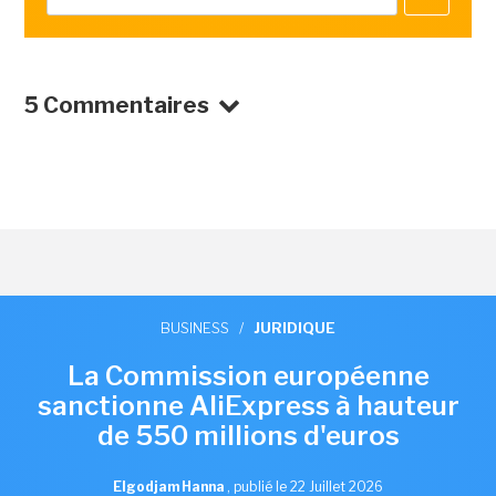
5 Commentaires
BUSINESS
/
JURIDIQUE
La Commission européenne
sanctionne AliExpress à hauteur
de 550 millions d'euros
Elgodjam Hanna
,
publié le 22 Juillet 2026