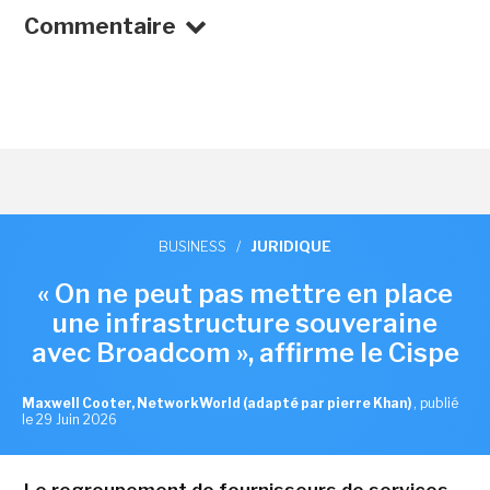
Commentaire
BUSINESS
/
JURIDIQUE
« On ne peut pas mettre en place
une infrastructure souveraine
avec Broadcom », affirme le Cispe
Maxwell Cooter, NetworkWorld (adapté par pierre Khan)
,
publié
le 29 Juin 2026