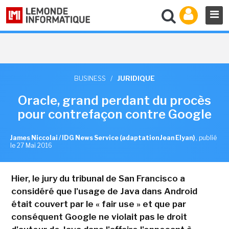
BUSINESS
/
JURIDIQUE
Oracle, grand perdant du procès
pour contrefaçon contre Google
James Niccolai / IDG News Service (adaptation Jean Elyan)
,
publié
le 27 Mai 2016
Hier, le jury du tribunal de San Francisco a
considéré que l'usage de Java dans Android
était couvert par le « fair use » et que par
conséquent Google ne violait pas le droit