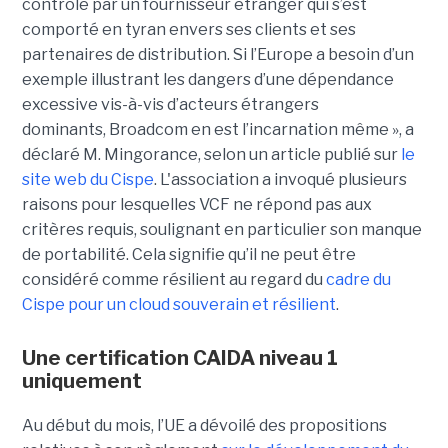
contrôlé par un fournisseur étranger qui s’est
comporté en tyran envers ses clients et ses
partenaires de distribution. Si l’Europe a besoin d’un
exemple illustrant les dangers d’une dépendance
excessive vis-à-vis d’acteurs étrangers
dominants, Broadcom en est l’incarnation même », a
déclaré M. Mingorance, selon un article publié sur
le
site web du C
ispe
.
L'association a invoqué plusieurs
raisons pour lesquelles VCF ne répond pas aux
critères requis, soulignant en particulier son manque
de portabilité. Cela signifie qu’il ne peut être
considéré comme résilient au regard du
cadre du
C
ispe
pour un cloud souverain et résilient
.
Une certification CAIDA niveau 1
uniquement
Au début du mois, l’UE a dévoilé des propositions