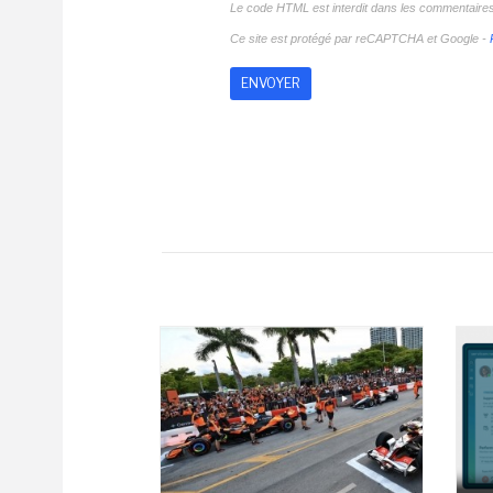
Le code HTML est interdit dans les commentaire
Ce site est protégé par reCAPTCHA et Google -