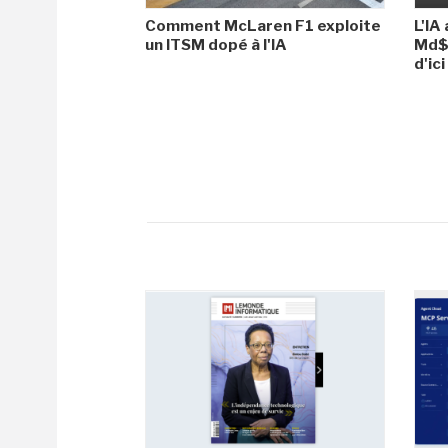
Comment McLaren F1 exploite
L'IA
un ITSM dopé à l'IA
Md$ 
d'ic