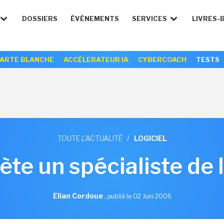
DOSSIERS
ÉVÉNEMENTS
SERVICES
LIVRES-
ARTE BLANCHE
ACCÉLERATEUR IA
CYBERCOACH
TESTS
TOUTE L'ACTUALITÉ
/
LOGICIEL
te un spécialiste de 
Elian Cordoue
,
publié le 02 Juin 2006