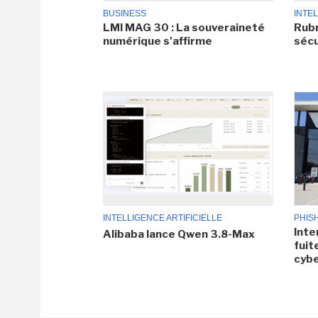
BUSINESS
INTEL
LMI MAG 30 : La souveraineté
Rubr
numérique s'affirme
sécu
INTELLIGENCE ARTIFICIELLE
PHIS
Inte
Alibaba lance Qwen 3.8-Max
fuit
cyb