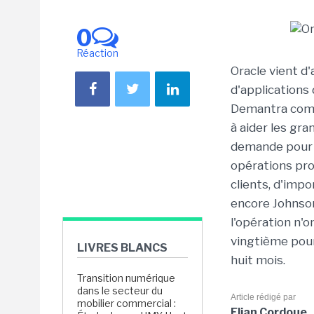
0
Réaction
Oracle vient d
d'applications 
Demantra comp
à aider les gra
demande pour l
opérations pr
clients, d'imp
encore Johnson
l'opération n'
vingtième pour 
LIVRES BLANCS
huit mois.
Transition numérique
dans le secteur du
Article rédigé par
mobilier commercial :
Elian Cordoue