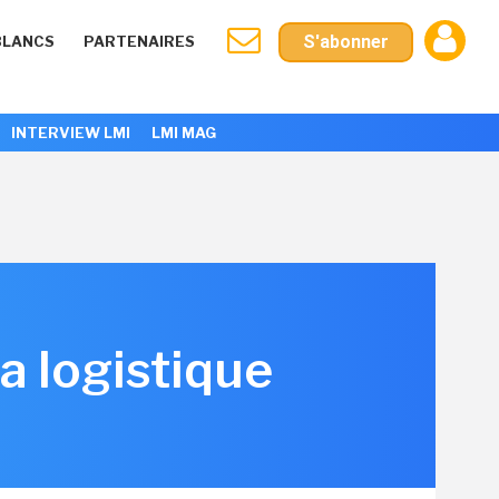
S'abonner
BLANCS
PARTENAIRES
INTERVIEW LMI
LMI MAG
la logistique