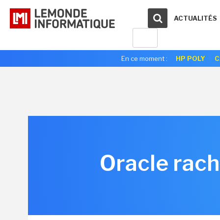
ACTUALITÉS
En ce moment :
HP POLY
C
Oracle rachè