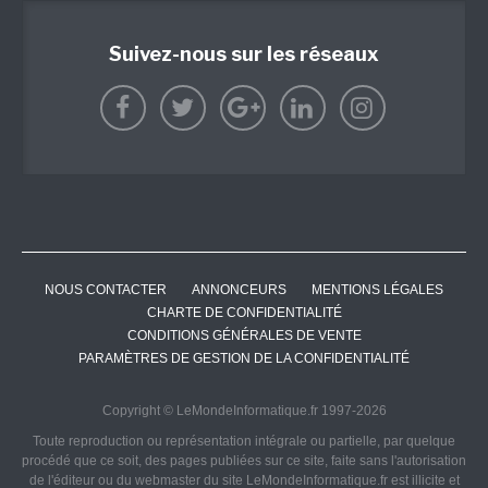
Suivez-nous sur les réseaux
NOUS CONTACTER
ANNONCEURS
MENTIONS LÉGALES
CHARTE DE CONFIDENTIALITÉ
CONDITIONS GÉNÉRALES DE VENTE
PARAMÈTRES DE GESTION DE LA CONFIDENTIALITÉ
Copyright © LeMondeInformatique.fr 1997-2026
Toute reproduction ou représentation intégrale ou partielle, par quelque
procédé que ce soit, des pages publiées sur ce site, faite sans l'autorisation
de l'éditeur ou du webmaster du site LeMondeInformatique.fr est illicite et