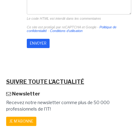
Le code HTML est interdit dans les commentaires
Ce site est protégé par reCAPTCHA et Google -
Politique de
confidentialité
-
Conditions d'utilisation
SUIVRE TOUTE L'ACTUALITÉ
Newsletter
Recevez notre newsletter comme plus de 50 000
professionnels de l'IT!
JE M'ABONNE