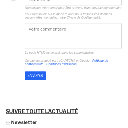
Renseignez votre email pour être prévenu d'un nouveau commentaire
Pour tout savoir sur la manière dont nous traitons vos données
personnelles, consultez notre
Charte de Confidentialité.
Le code HTML est interdit dans les commentaires
Ce site est protégé par reCAPTCHA et Google -
Politique de
confidentialité
-
Conditions d'utilisation
SUIVRE TOUTE L'ACTUALITÉ
Newsletter