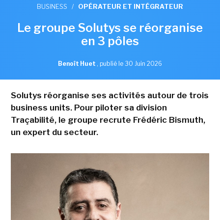
BUSINESS
/
OPÉRATEUR ET INTÉGRATEUR
Le groupe Solutys se réorganise
en 3 pôles
Benoît Huet
,
publié le 30 Juin 2026
Solutys réorganise ses activités autour de trois
business units. Pour piloter sa division
Traçabilité, le groupe recrute Frédéric Bismuth,
un expert du secteur.