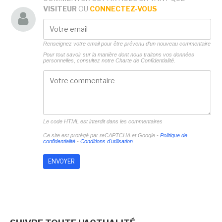
VISITEUR
OU
CONNECTEZ-VOUS
Renseignez votre email pour être prévenu d'un nouveau commentaire
Pour tout savoir sur la manière dont nous traitons vos données
personnelles, consultez notre
Charte de Confidentialité.
Le code HTML est interdit dans les commentaires
Ce site est protégé par reCAPTCHA et Google -
Politique de
confidentialité
-
Conditions d'utilisation