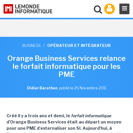
BUSINESS
/
OPÉRATEUR ET INTÉGRATEUR
Orange Business Services relance
le forfait informatique pour les
PME
Didier Barathon
,
publié le 25 Novembre 2011
Créé il y a trois ans et demi, le
forfait informatique
d'Orange Business Services était au départ un moyen
pour une PME d'externaliser son SI. Aujourd'hui, à