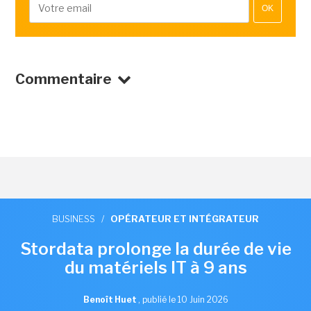
OK
Commentaire
BUSINESS
/
OPÉRATEUR ET INTÉGRATEUR
Stordata prolonge la durée de vie
du matériels IT à 9 ans
Benoît Huet
,
publié le 10 Juin 2026