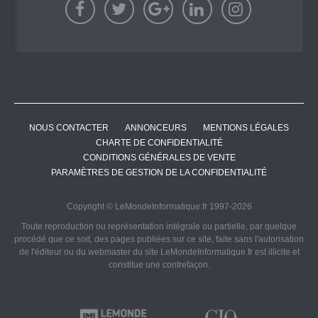
NOUS CONTACTER
ANNONCEURS
MENTIONS LÉGALES
CHARTE DE CONFIDENTIALITÉ
CONDITIONS GÉNÉRALES DE VENTE
PARAMÈTRES DE GESTION DE LA CONFIDENTIALITÉ
Copyright © LeMondeInformatique.fr 1997-2026
Toute reproduction ou représentation intégrale ou partielle, par quelque
procédé que ce soit, des pages publiées sur ce site, faite sans l'autorisation
de l'éditeur ou du webmaster du site LeMondeInformatique.fr est illicite et
constitue une contrefaçon.