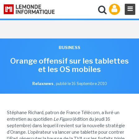
BUSINESS
Orange offensif sur les tablettes
et les OS mobiles
Relaxnews
,
publié le 16 Septembre 2010
Stéphane Richard, patron de France Télécom, a livré un
entretien au quotidien
Le Figaro
(édition du jeudi 16
septembre) dans lequel il revient sur la nouvelle stratégie
d'Orange. L'opérateur va lancer une tablette pour contrer
l'iPad, répercuter la hausse de la TVA sur les forfaits triple