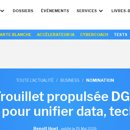
DOSSIERS
ÉVÉNEMENTS
SERVICES
LIVRES-
ARTE BLANCHE
ACCÉLERATEUR IA
CYBERCOACH
TESTS
TOUTE L'ACTUALITÉ
/
BUSINESS
/
NOMINATION
Trouillet propulsée D
pour unifier data, tec
Benoît Huet
,
publié le 25 Mai 2026