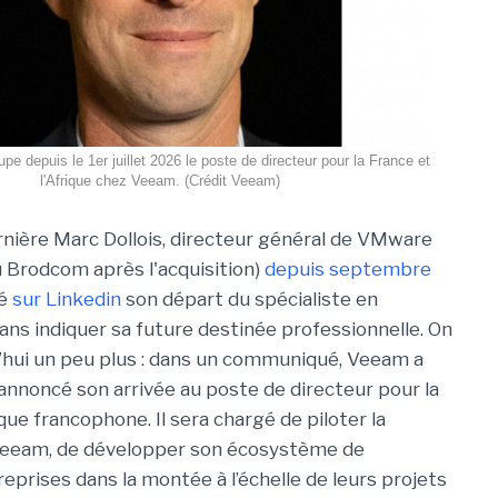
pe depuis le 1er juillet 2026 le poste de directeur pour la France et
l'Afrique chez Veeam. (Crédit Veeam)
nière Marc Dollois, directeur général de VMware
 Brodcom après l'acquisition)
depuis septembre
cé
sur Linkedin
son départ du spécialiste en
sans indiquer sa future destinée professionnelle. On
d’hui un peu plus : dans un communiqué, Veeam a
 annoncé son arrivée au poste de directeur pour la
ique francophone. Il sera chargé de piloter la
 Veeam, de développer son écosystème de
eprises dans la montée à l’échelle de leurs projets