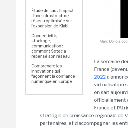
Étude de cas : l'impact
d'une infrastructure
réseau optimisée sur
l'expansion de Kiabi
Connectivité,
stockage,
Marc Dollois occu
communication :
comment Setec a
repensé son réseau
La semaine der
Comprendre les
France (devenu
innovations qui
façonnent la confiance
2022
a annon
numérique en Europe
virtualisation 
en sait aujour
officiellement
France et l’Afr
stratégie de croissance régionale de
partenaires, et d’accompagner les entr