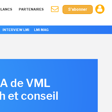
S'abonner
BLANCS
PARTENAIRES
INTERVIEW LMI
LMI MAG
GA de VML
h et conseil