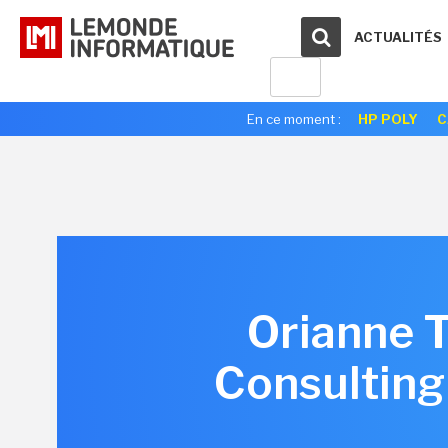
ACTUALITÉS
En ce moment :
HP POLY
C
Orianne 
Consulting 