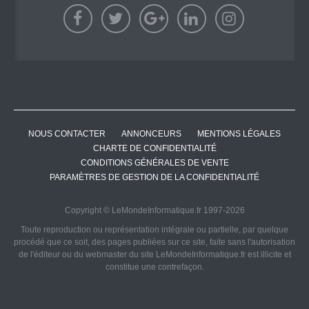
NOUS CONTACTER
ANNONCEURS
MENTIONS LÉGALES
CHARTE DE CONFIDENTIALITÉ
CONDITIONS GÉNÉRALES DE VENTE
PARAMÈTRES DE GESTION DE LA CONFIDENTIALITÉ
Copyright © LeMondeInformatique.fr 1997-2026
Toute reproduction ou représentation intégrale ou partielle, par quelque
procédé que ce soit, des pages publiées sur ce site, faite sans l'autorisation
de l'éditeur ou du webmaster du site LeMondeInformatique.fr est illicite et
constitue une contrefaçon.