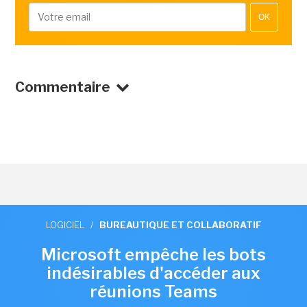
OK
Commentaire
LOGICIEL
/
BUREAUTIQUE ET COLLABORATIF
Microsoft empêche les bots
indésirables d'accéder aux
réunions Teams