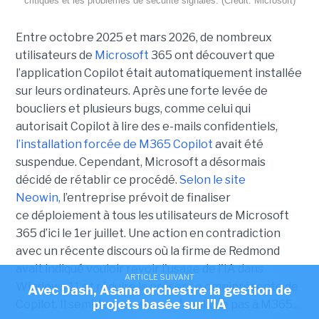
critiques et les problèmes de sécurité signalés. (Crédit: Microsoft)
Entre octobre 2025 et mars 2026, de nombreux
utilisateurs de
Microsoft
365 ont découvert que
l’application Copilot était automatiquement installée
sur leurs ordinateurs. Après une forte levée de
boucliers et plusieurs bugs, comme celui qui
autorisait Copilot à lire des e-mails confidentiels,
l’installation forcée de M365 Copilot
avait été
suspendue. Cependant, Microsoft a désormais
décidé de rétablir ce procédé.
Selon le site
Neowin,
l’entreprise prévoit de finaliser
ce déploiement à tous les utilisateurs de Microsoft
365 d’ici le 1er juillet. Une action en contradiction
avec un récente discours où la firme de Redmond
avait indiqué vouloir revoir l'usage de l'IA dans
ARTICLE SUIVANT
Windows 11 et réduire la présence omniprésente de
Avec Dash, Asana orchestre la gestion de
projets basée sur l'IA
Copilot. Il semble que cela ne s'applique pas à M365...