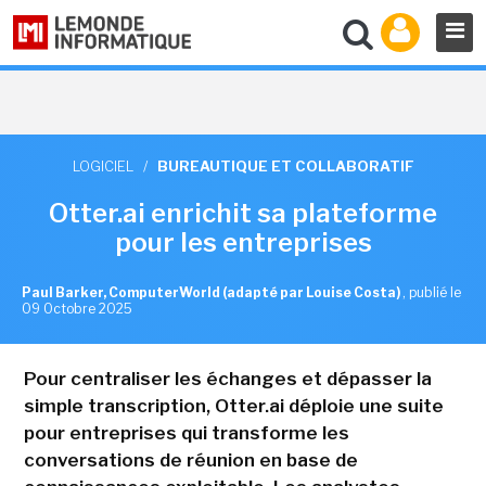
LOGICIEL
/
BUREAUTIQUE ET COLLABORATIF
Otter.ai enrichit sa plateforme
pour les entreprises
Paul Barker, ComputerWorld (adapté par Louise Costa)
,
publié le
09 Octobre 2025
Pour centraliser les échanges et dépasser la
simple transcription, Otter.ai déploie une suite
pour entreprises qui transforme les
conversations de réunion en base de