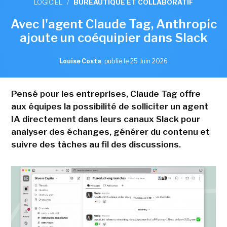
LOGICIEL
/
BUREAUTIQUE ET COLLABORATIF
Avec l'agent Claude Tag, Anthropic
ajoute un coéquipier dans Slack
Louise Costa
,
publié le 25 Juin 2026
Pensé pour les entreprises, Claude Tag offre
aux équipes la possibilité de solliciter un agent
IA directement dans leurs canaux Slack pour
analyser des échanges, générer du contenu et
suivre des tâches au fil des discussions.