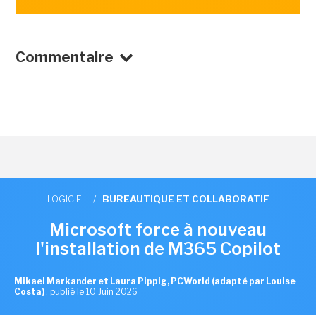
Commentaire
LOGICIEL
/
BUREAUTIQUE ET COLLABORATIF
Microsoft force à nouveau
l'installation de M365 Copilot
Mikael Markander et Laura Pippig, PCWorld (adapté par Louise
Costa)
,
publié le 10 Juin 2026