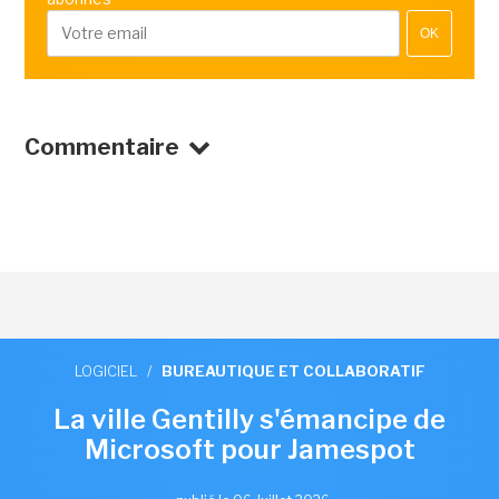
OK
Commentaire
LOGICIEL
/
BUREAUTIQUE ET COLLABORATIF
La ville Gentilly s'émancipe de
Microsoft pour Jamespot