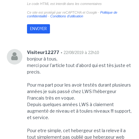
Le code HTML est interdit dans les commentaires
Ce site est protégé par reCAPTCHA et Google -
Politique de
confidentialité
-
Conditions d'utilisation
Visiteur12277
• 22/08/2019 à 22h10
bonjour à tous,
merci pour l'article tout d'abord qui est tès juste et
precis.
Pour ma part pour les avoir testés durant plusieurs
années je suis passé chez LWS l'hébergeur
Francais très en voque.
Depuis quelques années LWS à claiement
augmenté de niveau et à toules niveaux !!! support,
et service.
Pour etre simple, cet hebergeur est la releve il a
tout simplement pas oublié que hebergeur web