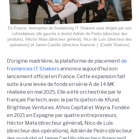
En France, lentreprise de freelancing IT Shakers sera dirigée par ses
cofondateurs (de gauche à droite) Adrián de Pedro (directeur des
produits), Héctor Mata (directeur général), Nico de Luís (directeur des
opérations) et Jaime Castillo (directeur financier ). (Crédit Shakers)
D’origine madrilène, la plateforme de placement
de
freelances IT Shakers
annonce aujourd’hui son
lancement officiel en France. Cette expansion fait
suite à une levée de fonds en série A de 14 M€
réalisée en mai 2025. Elle a été orchestrée par le
français Partech, avec la participation de Kfund,
Brighteye Ventures, Athos Capital et Wayra. Fondée
en 2021 en Espagne par quatre entrepreneurs,
Héctor Mata (directeur général), Nico de Luis
(directeur des opérations), Adrián de Pedro (directeur
des produits) et Jaime Castillo (directeur financier)],