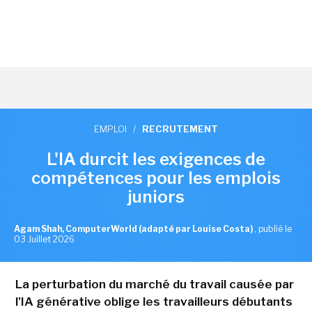
EMPLOI
/
RECRUTEMENT
L'IA durcit les exigences de
compétences pour les emplois
juniors
Agam Shah, ComputerWorld (adapté par Louise Costa)
,
publié le
03 Juillet 2026
La perturbation du marché du travail causée par
l'IA générative oblige les travailleurs débutants