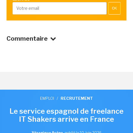
OK
Commentaire
EMPLOI
/
RECRUTEMENT
Le service espagnol de freelance
IT Shakers arrive en France
Véronique Arène
,
publié le 10 Juin 2026