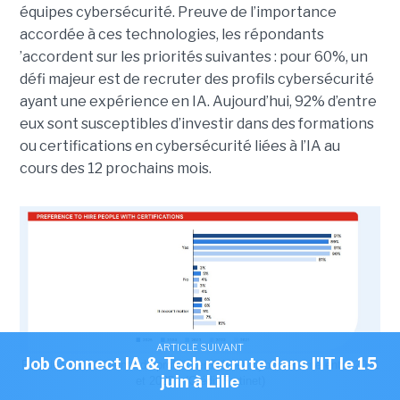
équipes cybersécurité. Preuve de l’importance
accordée à ces technologies, les répondants
’accordent sur les priorités suivantes : pour 60%, un
défi majeur est de recruter des profils cybersécurité
ayant une expérience en IA. Aujourd’hui, 92% d’entre
eux sont susceptibles d’investir dans des formations
ou certifications en cybersécurité liées à l’IA au
cours des 12 prochains mois.
ARTICLE SUIVANT
Job Connect IA & Tech recrute dans l'IT le 15
Part des recrutements de profils certifiés en cybersécurité entre 2021
juin à Lille
et 2025 . (Crédit Fortinet)