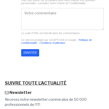
Pour tout savoir sur la manière dont nous traitons vos données
personnelles, consultez notre
Charte de Confidentialité.
Le code HTML est interdit dans les commentaires
Ce site est protégé par reCAPTCHA et Google -
Politique de
confidentialité
-
Conditions d'utilisation
SUIVRE TOUTE L'ACTUALITÉ
Newsletter
Recevez notre newsletter comme plus de 50 000
professionnels de l'IT!