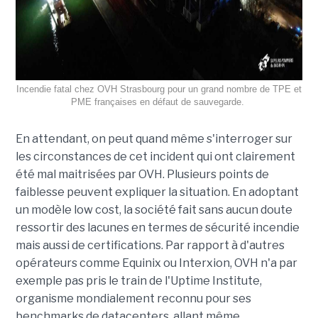
Incendie fatal chez OVH Strasbourg pour un grand nombre de TPE et
PME françaises en défaut de sauvegarde.
En attendant, on peut quand même s'interroger sur
les circonstances de cet incident qui ont clairement
été mal maitrisées par OVH. Plusieurs points de
faiblesse peuvent expliquer la situation. En adoptant
un modèle low cost, la société fait sans aucun doute
ressortir des lacunes en termes de sécurité incendie
mais aussi de certifications. Par rapport à d'autres
opérateurs comme Equinix ou Interxion, OVH n'a par
exemple pas pris le train de l'Uptime Institute,
organisme mondialement reconnu pour ses
benchmarks de datacenters, allant même