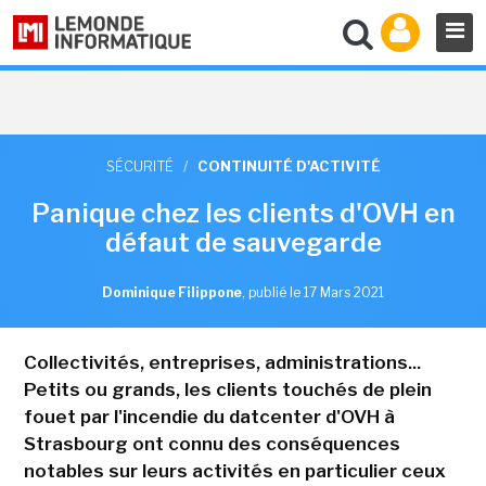
SÉCURITÉ
/
CONTINUITÉ D'ACTIVITÉ
Panique chez les clients d'OVH en
défaut de sauvegarde
Dominique Filippone
,
publié le 17 Mars 2021
Collectivités, entreprises, administrations...
Petits ou grands, les clients touchés de plein
fouet par l'incendie du datcenter d'OVH à
Strasbourg ont connu des conséquences
notables sur leurs activités en particulier ceux