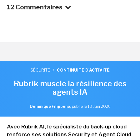
12 Commentaires
SÉCURITÉ
/
CONTINUITÉ D'ACTIVITÉ
Rubrik muscle la résilience des
agents IA
Dominique Filippone
,
publié le 10 Juin 2026
Avec Rubrik AI, le spécialiste du back-up cloud
renforce ses solutions Security et Agent Cloud