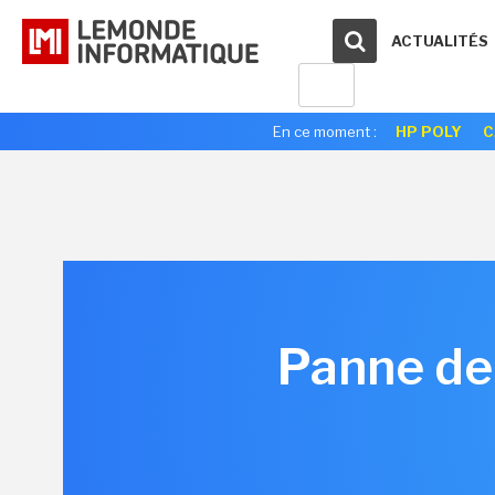
ACTUALITÉS
En ce moment :
HP POLY
C
Panne de 