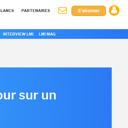
S'abonner
BLANCS
PARTENAIRES
INTERVIEW LMI
LMI MAG
our sur un