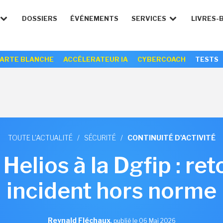
DOSSIERS
ÉVÉNEMENTS
SERVICES
LIVRES-
ARTE BLANCHE
ACCÉLERATEUR IA
CYBERCOACH
TESTS
TOUTE L'ACTUALITÉ
/
SÉCURITÉ
/
CONTINUITÉ D'ACTIVITÉ
Helios à la Dgfip : ret
incident hors norme
Reynald Fléchaux
,
publié le 06 Mai 2026