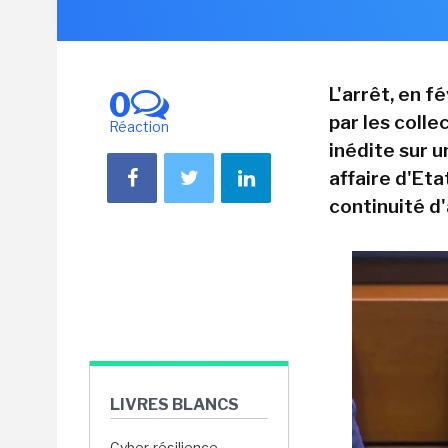
L'arrêt, en fé
0
par les colle
Réaction
inédite sur u
affaire d'Eta
continuité d'
LIVRES BLANCS
Cyber-résilience