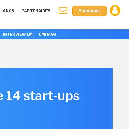
S'abonner
BLANCS
PARTENAIRES
INTERVIEW LMI
LMI MAG
 14 start-ups