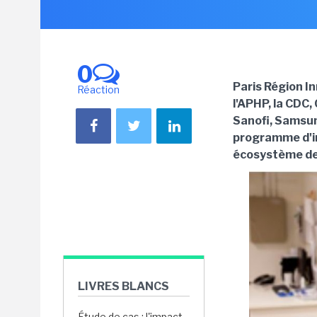
0
Paris Région In
Réaction
l'APHP, la CDC,
Sanofi, Samsun
programme d'in
écosystème de 
LIVRES BLANCS
Étude de cas : l'impact