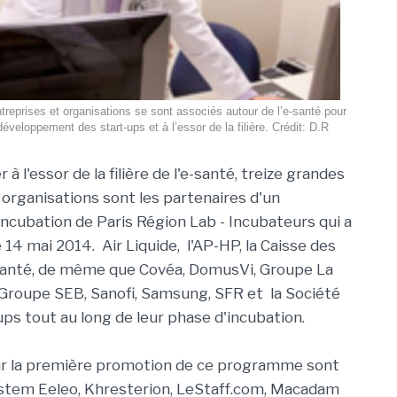
treprises et organisations se sont associés autour de l’e-santé pour
développement des start-ups et à l’essor de la filière. Crédit: D.R
 à l'essor de la filière de l'e-santé, treize grandes
 organisations sont les partenaires d'un
cubation de Paris Région Lab - Incubateurs qui a
 14 mai 2014. Air Liquide, l'AP-HP, la Caisse des
anté, de même que Covéa, DomusVi, Groupe La
, Groupe SEB, Sanofi, Samsung, SFR et la Société
s tout au long de leur phase d'incubation.
ur la première promotion de ce programme sont
stem Eeleo, Khresterion, LeStaff.com, Macadam