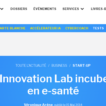
DOSSIERS
ÉVÉNEMENTS
SERVICES
LIVRES-
ARTE BLANCHE
ACCÉLERATEUR IA
CYBERCOACH
TESTS
TOUTE L'ACTUALITÉ
/
BUSINESS
/
START-UP
 Innovation Lab incube
en e-santé
Véronique Arène
,
publié le 15 Mai 2014