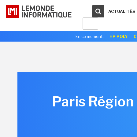
ACTUALITÉS
En ce moment :
HP POLY
C
Paris Région