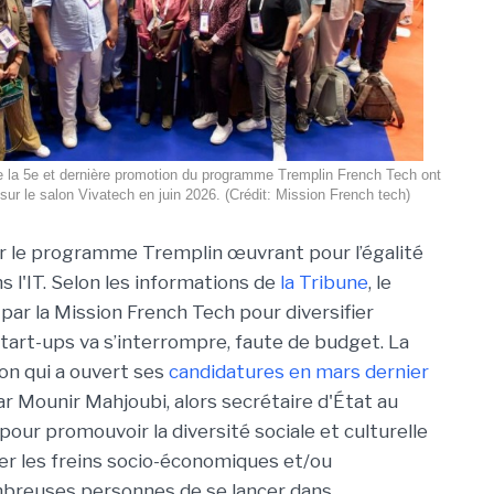
e la 5e et dernière promotion du programme Tremplin French Tech ont
sur le salon Vivatech en juin 2026. (Crédit: Mission French tech)
ur le programme Tremplin œuvrant pour l’égalité
s l'IT. Selon les informations de
la Tribune
, le
 par la Mission French Tech pour diversifier
tart-ups va s’interrompre, faute de budget. La
n qui a ouvert ses
candidatures en mars dernier
ar Mounir Mahjoubi, alors secrétaire d'État au
our promouvoir la diversité sociale et culturelle
ver les freins socio-économiques et/ou
breuses personnes de se lancer dans