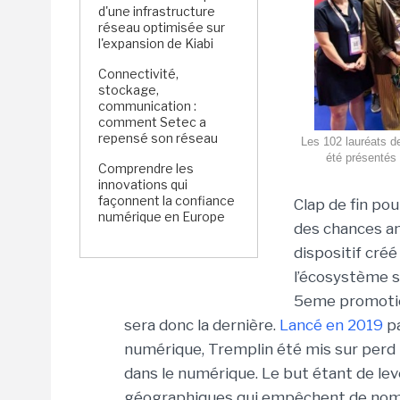
d'une infrastructure
réseau optimisée sur
l'expansion de Kiabi
Connectivité,
stockage,
communication :
comment Setec a
repensé son réseau
Les 102 lauréats d
été présentés 
Comprendre les
innovations qui
façonnent la confiance
Clap de fin po
numérique en Europe
des chances an
dispositif créé
l’écosystème s
5eme promotio
sera donc la dernière.
Lancé en 2019
p
numérique, Tremplin été mis sur perd p
dans le numérique. Le but étant de le
géographiques qui empêchent de nom