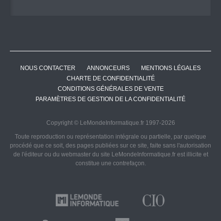
NOUS CONTACTER
ANNONCEURS
MENTIONS LÉGALES
CHARTE DE CONFIDENTIALITÉ
CONDITIONS GÉNÉRALES DE VENTE
PARAMÈTRES DE GESTION DE LA CONFIDENTIALITÉ
Copyright © LeMondeInformatique.fr 1997-2026
Toute reproduction ou représentation intégrale ou partielle, par quelque
procédé que ce soit, des pages publiées sur ce site, faite sans l'autorisation
de l'éditeur ou du webmaster du site LeMondeInformatique.fr est illicite et
constitue une contrefaçon.