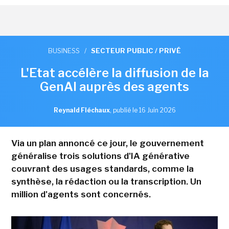
BUSINESS
/
SECTEUR PUBLIC / PRIVÉ
L'Etat accélère la diffusion de la
GenAI auprès des agents
Reynald Fléchaux
,
publié le 16 Juin 2026
Via un plan annoncé ce jour, le gouvernement
généralise trois solutions d'IA générative
couvrant des usages standards, comme la
synthèse, la rédaction ou la transcription. Un
million d'agents sont concernés.