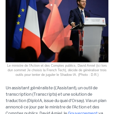
Le ministre de l'Action et des Comptes publics, David Amiel (ici lors
dun sommet Je choisis la French Tech), décide de généraliser trois
outils pour tenter de juguler le Shadow IA. (Photo : D.R.)
Un assistant généraliste (L'Assistant), un outil de
transcription (Transcripts) et une solution de
traduction (DiploIA, issue du quai d'Orsay). Via un plan
annoncé ce jour par le ministre de l'Action et des
Comptes publics, David Amiel, le
Gouvernement
va