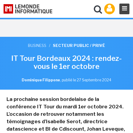
BUSINESS
/
SECTEUR PUBLIC / PRIVÉ
IT Tour Bordeaux 2024 : rendez-
vous le 1er octobre
Dominique Filippone
,
publié le 27 Septembre 2024
La prochaine session bordelaise de la
conférence IT Tour du mardi 1er octobre 2024.
L'occasion de retrouver notamment les
témoignages d'Isabelle Serot, directrice
datascience et BI de Cdiscount, Johan Leveque,