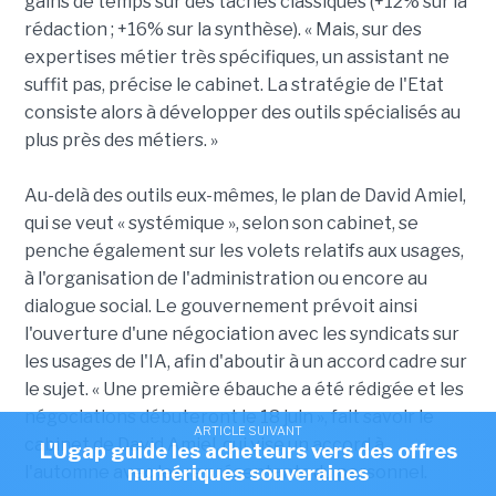
gains de temps sur des tâches classiques (+12% sur la
rédaction ; +16% sur la synthèse). « Mais, sur des
expertises métier très spécifiques, un assistant ne
suffit pas, précise le cabinet. La stratégie de l'Etat
consiste alors à développer des outils spécialisés au
plus près des métiers. »
Au-delà des outils eux-mêmes, le plan de David Amiel,
qui se veut « systémique », selon son cabinet, se
penche également sur les volets relatifs aux usages,
à l'organisation de l'administration ou encore au
dialogue social. Le gouvernement prévoit ainsi
l'ouverture d'une négociation avec les syndicats sur
les usages de l'IA, afin d'aboutir à un accord cadre sur
le sujet. « Une première ébauche a été rédigée et les
négociations débuteront le 18 juin », fait savoir le
ARTICLE SUIVANT
cabinet de David Amiel, qui vise un accord à
L'Ugap guide les acheteurs vers des offres
l'automne avec les représentants du personnel.
numériques souveraines