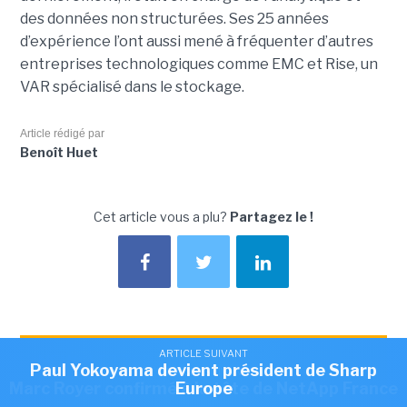
des données non structurées. Ses 25 années
d’expérience l’ont aussi mené à fréquenter d’autres
entreprises technologiques comme EMC et Rise, un
VAR spécialisé dans le stockage.
Article rédigé par
Benoît Huet
Cet article vous a plu?
Partagez le !
ARTICLE SUIVANT
ARTICLE SUIVANT
NEWSLETTER LMI
Romain Passilly prend la direction de Visma
Paul Yokoyama devient président de Sharp
ARTICLE SUIVANT
Recevez notre newsletter comme plus de 50000
Marc Royer confirmé à la tête de NetApp France
Europe
France
abonnés