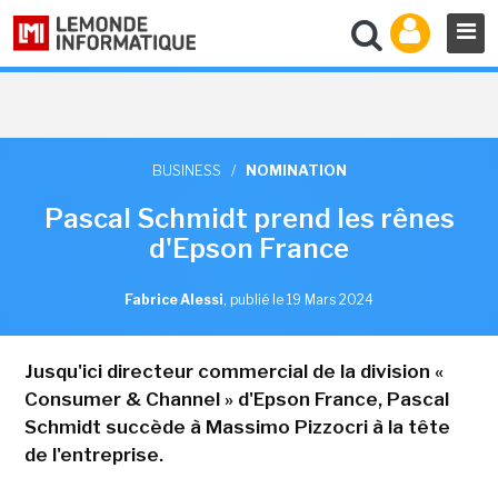
BUSINESS
/
NOMINATION
Pascal Schmidt prend les rênes
d'Epson France
Fabrice Alessi
,
publié le 19 Mars 2024
Jusqu'ici directeur commercial de la division «
Consumer & Channel » d'Epson France, Pascal
Schmidt succède à Massimo Pizzocri à la tête
de l'entreprise.