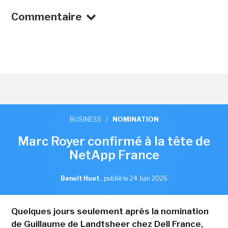
Commentaire
BUSINESS
/
NOMINATION
Marc Royer confirmé à la tête de
NetApp France
Benoît Huet
,
publié le 24 Juin 2026
Quelques jours seulement après la nomination
de Guillaume de Landtsheer chez Dell France,