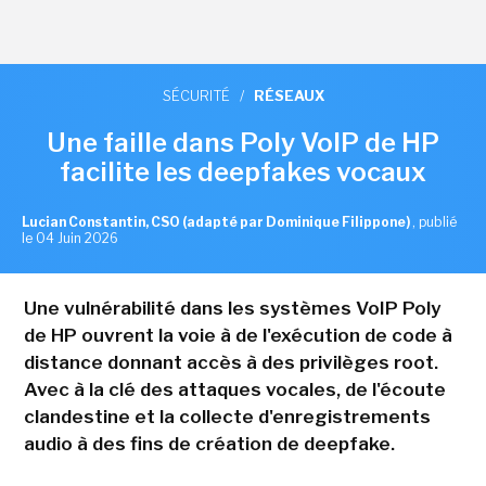
SÉCURITÉ
/
RÉSEAUX
Une faille dans Poly VoIP de HP
facilite les deepfakes vocaux
Lucian Constantin, CSO (adapté par Dominique Filippone)
,
publié
le 04 Juin 2026
Une vulnérabilité dans les systèmes VoIP Poly
de HP ouvrent la voie à de l'exécution de code à
distance donnant accès à des privilèges root.
Avec à la clé des attaques vocales, de l'écoute
clandestine et la collecte d'enregistrements
audio à des fins de création de deepfake.