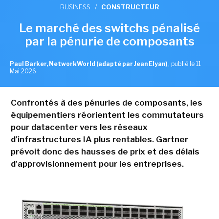
BUSINESS
/
CONSTRUCTEUR
Le marché des switchs pénalisé
par la pénurie de composants
Paul Barker, NetworkWorld (adapté par Jean Elyan)
,
publié le 11
Mai 2026
Confrontés à des pénuries de composants, les
équipementiers réorientent les commutateurs
pour datacenter vers les réseaux
d'infrastructures IA plus rentables. Gartner
prévoit donc des hausses de prix et des délais
d'approvisionnement pour les entreprises.