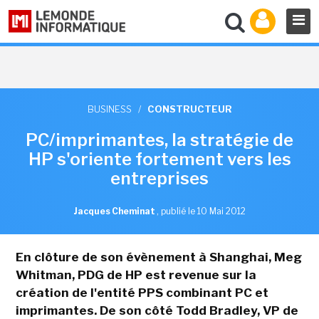
BUSINESS
/
CONSTRUCTEUR
PC/imprimantes, la stratégie de
HP s'oriente fortement vers les
entreprises
Jacques Cheminat
,
publié le 10 Mai 2012
En clôture de son évènement à Shanghai, Meg
Whitman, PDG de HP est revenue sur la
création de l'entité PPS combinant PC et
imprimantes. De son côté Todd Bradley, VP de