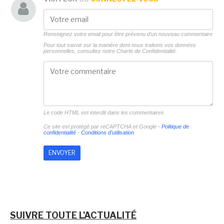
Renseignez votre email pour être prévenu d'un nouveau commentaire
Pour tout savoir sur la manière dont nous traitons vos données
personnelles, consultez notre
Charte de Confidentialité.
Le code HTML est interdit dans les commentaires
Ce site est protégé par reCAPTCHA et Google -
Politique de
confidentialité
-
Conditions d'utilisation
SUIVRE TOUTE L'ACTUALITÉ