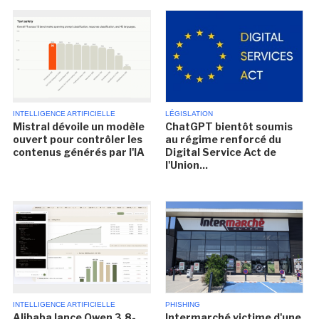
INTELLIGENCE ARTIFICIELLE
LÉGISLATION
Mistral dévoile un modèle
ChatGPT bientôt soumis
ouvert pour contrôler les
au régime renforcé du
contenus générés par l'IA
Digital Service Act de
l'Union...
INTELLIGENCE ARTIFICIELLE
PHISHING
Alibaba lance Qwen 3.8-
Intermarché victime d'une