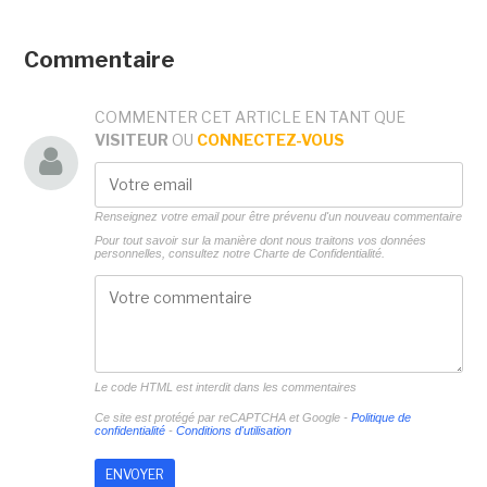
Commentaire
COMMENTER CET ARTICLE EN TANT QUE
VISITEUR
OU
CONNECTEZ-VOUS
Renseignez votre email pour être prévenu d'un nouveau commentaire
Pour tout savoir sur la manière dont nous traitons vos données
personnelles, consultez notre
Charte de Confidentialité.
Le code HTML est interdit dans les commentaires
Ce site est protégé par reCAPTCHA et Google -
Politique de
confidentialité
-
Conditions d'utilisation