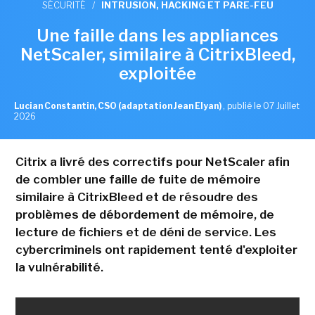
SÉCURITÉ
/
INTRUSION, HACKING ET PARE-FEU
Une faille dans les appliances
NetScaler, similaire à CitrixBleed,
exploitée
Lucian Constantin, CSO (adaptation Jean Elyan)
,
publié le 07 Juillet
2026
Citrix a livré des correctifs pour NetScaler afin
de combler une faille de fuite de mémoire
similaire à CitrixBleed et de résoudre des
problèmes de débordement de mémoire, de
lecture de fichiers et de déni de service. Les
cybercriminels ont rapidement tenté d'exploiter
la vulnérabilité.