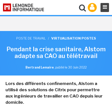
POSTE DE TRAVAIL
/
VIRTUALISATION POSTES
Pendant la crise sanitaire, Alstom
adapte sa CAO au télétravail
Bertrand Lemaire
,
publié le 30 Juin 2022
Lors des différents confinements, Alstom a
utilisé des solutions de Citrix pour permettre
aux ingénieurs de travailler en CAO depuis leur
domicile.