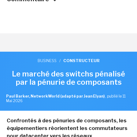
BUSINESS
/
CONSTRUCTEUR
Le marché des switchs pénalisé
par la pénurie de composants
Paul Barker, NetworkWorld (adapté par Jean Elyan)
,
publié le 11
Mai 2026
Confrontés à des pénuries de composants, les
équipementiers réorientent les commutateurs
pour datacenter vers les réseaux