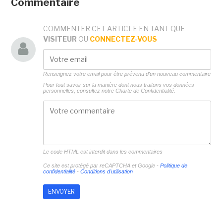
Commentaire
COMMENTER CET ARTICLE EN TANT QUE
VISITEUR
OU
CONNECTEZ-VOUS
Renseignez votre email pour être prévenu d'un nouveau commentaire
Pour tout savoir sur la manière dont nous traitons vos données
personnelles, consultez notre
Charte de Confidentialité.
Le code HTML est interdit dans les commentaires
Ce site est protégé par reCAPTCHA et Google -
Politique de
confidentialité
-
Conditions d'utilisation