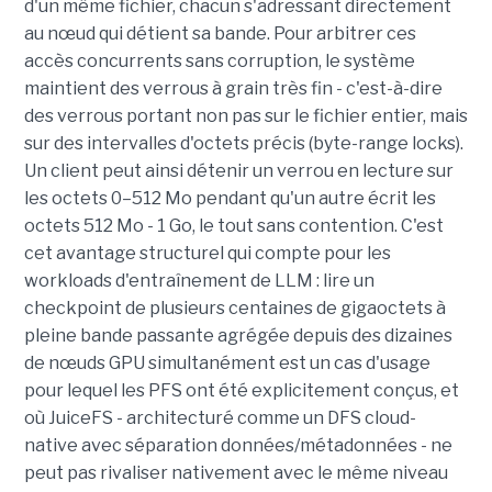
d'un même fichier, chacun s'adressant directement
au nœud qui détient sa bande. Pour arbitrer ces
accès concurrents sans corruption, le système
maintient des verrous à grain très fin - c'est-à-dire
des verrous portant non pas sur le fichier entier, mais
sur des intervalles d'octets précis (byte-range locks).
Un client peut ainsi détenir un verrou en lecture sur
les octets 0–512 Mo pendant qu'un autre écrit les
octets 512 Mo - 1 Go, le tout sans contention. C'est
cet avantage structurel qui compte pour les
workloads d'entraînement de LLM : lire un
checkpoint de plusieurs centaines de gigaoctets à
pleine bande passante agrégée depuis des dizaines
de nœuds GPU simultanément est un cas d'usage
pour lequel les PFS ont été explicitement conçus, et
où JuiceFS - architecturé comme un DFS cloud-
native avec séparation données/métadonnées - ne
peut pas rivaliser nativement avec le même niveau