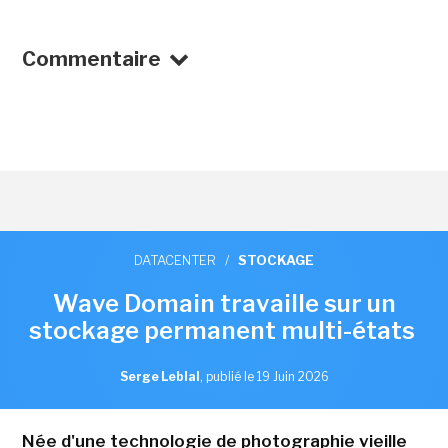
Commentaire
DATACENTER
/
STOCKAGE
Wave Domain travaille sur un
stockage permanent multi-états
Serge Leblal
,
publié le 19 Juin 2026
Née d'une technologie de photographie vieille