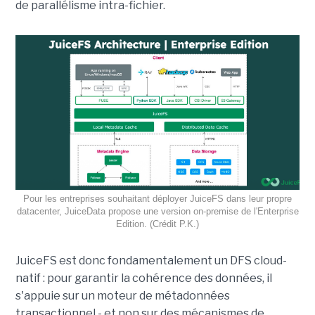
de parallélisme intra-fichier.
Pour les entreprises souhaitant déployer JuiceFS dans leur propre
datacenter, JuiceData propose une version on-premise de l'Enterprise
Edition. (Crédit P.K.)
JuiceFS est donc fondamentalement un DFS cloud-
natif : pour garantir la cohérence des données, il
s'appuie sur un moteur de métadonnées
transactionnel - et non sur des mécanismes de