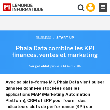
BUSINESS
/
START-UP
Phala Data combine les KPI
finances, ventes et marketing
Serge Leblal
,
publié le 14 Avril 2016
Avec sa plate-forme Mir, Phala Data vient puiser
dans les données stockées dans les
applications MAP (Marketing Automation
Platform), CRM et ERP pour fournir des
indicateurs clefs de performance (KPI) sur