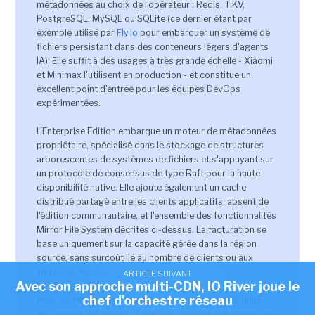
métadonnées au choix de l'opérateur : Redis, TiKV,
PostgreSQL, MySQL ou SQLite (ce dernier étant par
exemple utilisé par
Fly.io
pour embarquer un système de
fichiers persistant dans des conteneurs légers d'agents
IA). Elle suffit à des usages à très grande échelle - Xiaomi
et Minimax l'utilisent en production - et constitue un
excellent point d'entrée pour les équipes DevOps
expérimentées.
L'Enterprise Edition embarque un moteur de métadonnées
propriétaire, spécialisé dans le stockage de structures
arborescentes de systèmes de fichiers et s'appuyant sur
un protocole de consensus de type Raft pour la haute
disponibilité native. Elle ajoute également un cache
distribué partagé entre les clients applicatifs, absent de
l'édition communautaire, et l'ensemble des fonctionnalités
Mirror File System décrites ci-dessus. La facturation se
base uniquement sur la capacité gérée dans la région
source, sans surcoût lié au nombre de clients ou aux
instances miroir.
ARTICLE SUIVANT
Avec son approche multi-CDN, IO River joue le
chef d'orchestre réseau
Pour les entreprises souhaitant déployer JuiceFS dans
leur propre datacenter, JuiceData propose une version on-