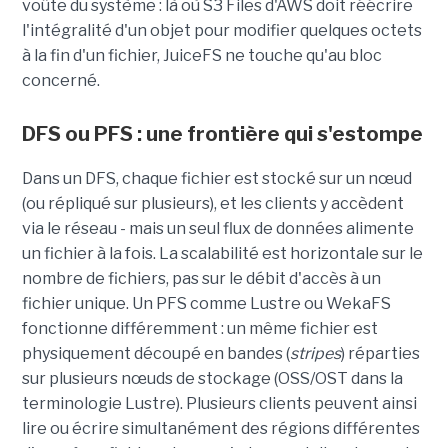
voûte du système : là où S3 Files d'AWS doit réécrire
l'intégralité d'un objet pour modifier quelques octets
à la fin d'un fichier, JuiceFS ne touche qu'au bloc
concerné.
DFS ou PFS : une frontière qui s'estompe
Dans un DFS, chaque fichier est stocké sur un nœud
(ou répliqué sur plusieurs), et les clients y accèdent
via le réseau - mais un seul flux de données alimente
un fichier à la fois. La scalabilité est horizontale sur le
nombre de fichiers, pas sur le débit d'accès à un
fichier unique. Un PFS comme Lustre ou WekaFS
fonctionne différemment : un même fichier est
physiquement découpé en bandes (
stripes
) réparties
sur plusieurs nœuds de stockage (OSS/OST dans la
terminologie Lustre). Plusieurs clients peuvent ainsi
lire ou écrire simultanément des régions différentes