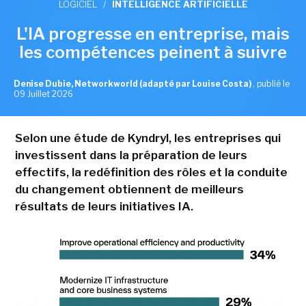
LOGICIEL
/
INTELLIGENCE ARTIFICIELLE
L'IA progresse en entreprise, mais
les compétences peinent à suivre
Denise Dubie, Networkworld (adapté par Louise Costa)
,
publié le
09 Juillet 2026
Selon une étude de Kyndryl, les entreprises qui
investissent dans la préparation de leurs
effectifs, la redéfinition des rôles et la conduite
du changement obtiennent de meilleurs
résultats de leurs initiatives IA.