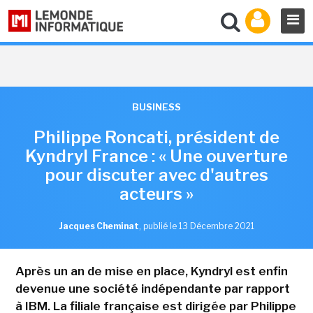
BUSINESS
Philippe Roncati, président de
Kyndryl France : « Une ouverture
pour discuter avec d'autres
acteurs »
Jacques Cheminat
,
publié le 13 Décembre 2021
Après un an de mise en place, Kyndryl est enfin
devenue une société indépendante par rapport
à IBM. La filiale française est dirigée par Philippe