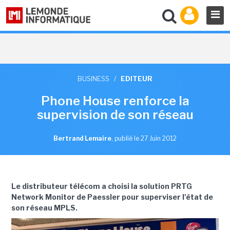
BUSINESS
/
EDITEUR
Phone House renforce la
supervision de son réseau
Bertrand Lemaire
,
publié le 27 Juin 2012
Le distributeur télécom a choisi la solution PRTG
Network Monitor de Paessler pour superviser l'état de
son réseau MPLS.