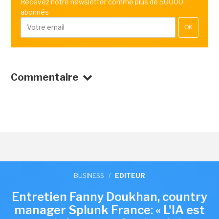
Recevez notre newsletter comme plus de 50000
abonnés
OK
Commentaire
BUSINESS
/
EDITEUR
Entretien Fanny Doukhan, country
manager Splunk France: « L'IA est